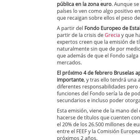
pública en la zona euro
. Aunque se
a los costes
21 de novie
países lo ven como algo positivo en
¿Cuánto cuesta un soft
que recaigan sobre ellos el peso de
A partir del
Fondo Europeo de Estab
partir de la crisis de
Grecia
y que ha
expertos creen que la emisión de t
naturalmente sin que de por medio 
que además de que el Fondo salga a
mercados.
El próximo 4 de febrero Bruselas 
importante
, y tras ello tendrá una
diferentes responsabilidades pero a
funciones del Fondo sería la de po
secundarios e incluso poder otorgar
Esta emisión, viene de la mano del
hacerse de títulos que cuenten con
el 20% de los 26.500 millones de eu
entre el FEEF y la Comisión Europe
próximos 2 años.