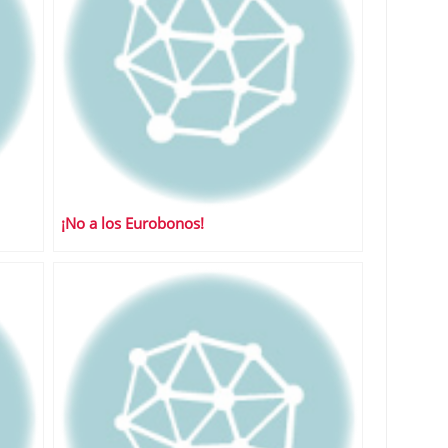
¡No a los Eurobonos!