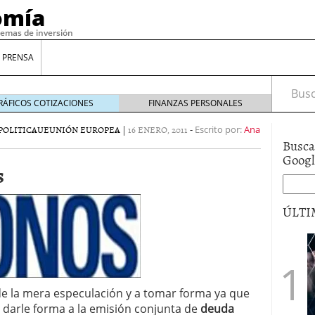
omía
temas de inversión
 PRENSA
Busca
RÁFICOS COTIZACIONES
FINANZAS PERSONALES
POLITICA
UE
UNIÓN EUROPEA
|
16 ENERO, 2011
-
Escrito por:
Ana
Busca
Goog
s
ÚLTI
gilidad: ¿Por qué el Préstamo Promotor privado
12 de diciembre de 2025
mo aprovechar esta opción para gestionar tus
de la mera especulación y a tomar forma ya que
re de 2025
 darle forma a la emisión conjunta de
deuda
ambién es una decisión financiera: cómo anticiparte