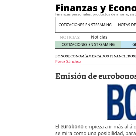
Finanzas y Econ
Finanzas personales, productos de ahorro, sis
COTIZACIONES EN STREAMING
NOTAS DE
Noticias
NOTICIAS:
de XRP
COTIZACIONES EN STREAMING
G
por qué
las
BONOS
ECONOMÍA
MERCADOS FINANCIEROS
alertas
Pérez Sánchez
de
Emisión de eurobono
whales
suelen
llegar
tarde
16
de abril
de 2026
Comparativa Costes vs A
acelera la rentabilidad?
Meses sin intereses: Có
El
eurobono
empieza a ir más allá 
compras
24 de noviemb
se mira como una posibilidad, para
Planificar tu herencia t