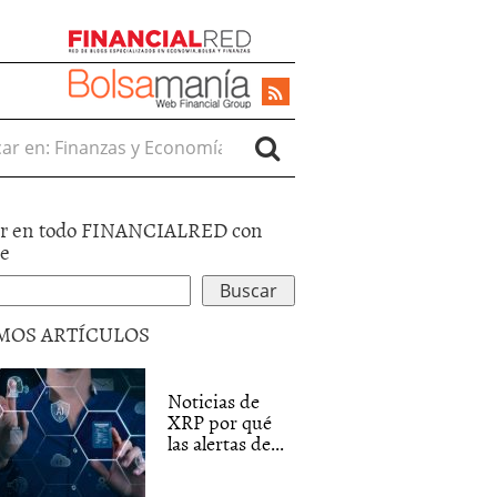
r en:
r en todo FINANCIALRED con
le
MOS ARTÍCULOS
Noticias de
XRP por qué
las alertas de...