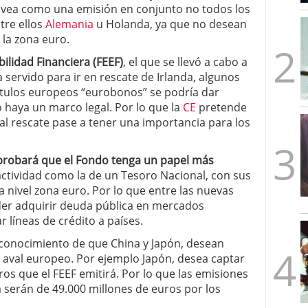
 vea como una emisión en conjunto no todos los
mbre de 2025
tre ellos
ware punto de venta?
Alemania
3 de octubre de 2025
u Holanda, ya que no desean
 la zona euro.
ilidad Financiera (FEEF)
, el que se llevó a cabo a
 servido para ir en rescate de Irlanda, algunos
ítulos europeos “eurobonos” se podría dar
haya un marco legal. Por lo que la
CE
pretende
l rescate pase a tener una importancia para los
aprobará que el Fondo tenga un papel más
 actividad como la de un Tesoro Nacional, con sus
 nivel zona euro. Por lo que entre las nuevas
der adquirir deuda pública en mercados
 líneas de crédito a países.
 conocimiento de que China y Japón, desean
 aval europeo. Por ejemplo Japón, desea captar
ros que el FEEF emitirá. Por lo que las emisiones
a serán de 49.000 millones de euros por los