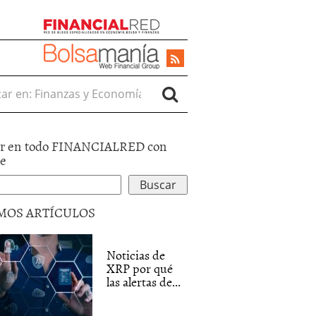
r en:
r en todo FINANCIALRED con
le
MOS ARTÍCULOS
Noticias de
XRP por qué
las alertas de...