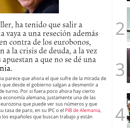
mbre de 2025
ware punto de venta?
3 de octubre de 2025
ler, ha tenido que salir a
a vaya a una reseción además
 en contra de los eurobonos,
 a la crisis de deuda, a la vez
 apuestan a que no se dé una
nia
.
a parece que ahora el que sufre de la mirada de
 que desde el gobierno salgan a desmentir a
de turno. Por si fuera poco ahora hay cierto
la economía alemana, justamente una de las
la eurozona que puede ver sus números y que
u tasa de paro, en su IPC o el
PIB de Alemania
,
 los españoles que buscan trabajo y están