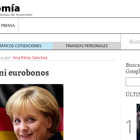
omía
temas de inversión
 PRENSA
Busca
RÁFICOS COTIZACIONES
FINANZAS PERSONALES
to por:
Ana Pérez Sánchez
Busca
 ni eurobonos
Goog
ÚLTI
gilidad: ¿Por qué el Préstamo Promotor privado
12 de diciembre de 2025
mo aprovechar esta opción para gestionar tus
re de 2025
ambién es una decisión financiera: cómo anticiparte