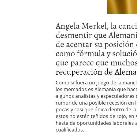
a los costes
21 de novie
¿Cuánto cuesta un soft
Angela Merkel, la cancil
desmentir que Alemani
de acentar su posición
como fórmula y solución
que parece que muchos
recuperación de Alema
Como si fuera un juego de la manch
los mercados es Alemania que hace
algunos analistas y especuladores 
rumor de una posible recesión en 
pocas y casi que única dentro de 
estos no estén teñidos de rojo, en s
hasta da oportunidades laborales a
cualificados.