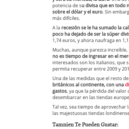
a los costes
21 de novie
potencia de s
u divisa que en todo
¿Cuánto cuesta un soft
sobre el dólar y el euro
. Sin embar
más difíciles.
A la
recesión se le ha sumado la caí
poco ha dejado de ser la súper divi
1,74 euros, y ahora naufraga en 1,
Muchas, aunque parezca increíble
no es tiempo de ingresar en el mer
interesados son los italianos, que 
permita recuperar entre 2009 y 201
Una de las medidas que el resto de
británicos al continente, con una
d
gastos
, ya que la pérdida del valo
desembarcar en las tiendas europe
Tal vez, sea tiempo de aprovechar la
las majestuosas tiendas londinense
Tamnien Te Pueden Gustar: