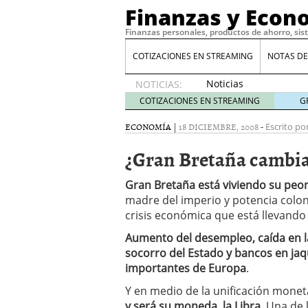
Finanzas y Econ
Finanzas personales, productos de ahorro, sis
COTIZACIONES EN STREAMING
NOTAS DE
Noticias
NOTICIAS:
de XRP
COTIZACIONES EN STREAMING
G
por qué
las
ECONOMÍA
|
18 DICIEMBRE, 2008
-
Escrito por
alertas
¿Gran Bretaña cambia 
de
whales
suelen
Gran Bretaña está viviendo su pe
llegar
madre del imperio y potencia colon
tarde
16
crisis económica que está llevand
de abril
de 2026
Aumento del desempleo, caída en l
Comparativa Costes vs A
socorro del Estado y bancos en ja
acelera la rentabilidad?
importantes de Europa
.
Meses sin intereses: Có
Y en medio de la unificación moneta
compras
24 de noviemb
Planificar tu herencia t
y será su moneda, la Libra
. Una de 