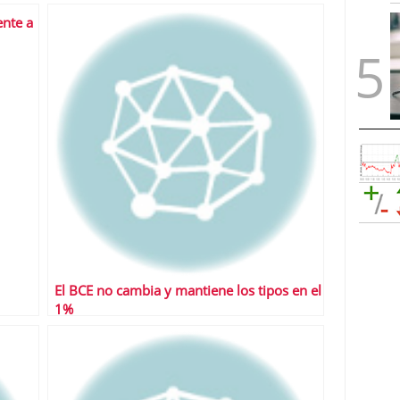
ente a
El BCE no cambia y mantiene los tipos en el
1%