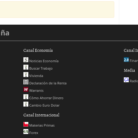
aña
Canal Economía
Canal I
Finan
Noticias Economía
Buscar Trabajo
Media
Vivienda
Radio
Declaración de la Renta
Warrants
Cómo Ahorrar Dinero
Cambio Euro Dolar
Canal Internacional
Materias Primas
Forex