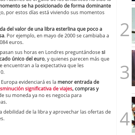
mbre de 2025
 momento se ha posicionado de forma dominante
ware punto de venta?
3 de octubre de 2025
go, por estos días está viviendo sus momentos
da del valor de una libra esterlina que poco a
sa
. Por ejemplo, en mayo de 2000 se cambiaba a
1084 euros.
, pasan sus horas en Londres preguntándose
si
cado único del euro
, y quienes parecen más que
se encuentran a la expectativa que les
0.
 Europa evidenciará es la
menor entrada de
isminución significativa de viajes
, compras y
r de su moneda ya no es negocia para
as.
 debilidad de la libra y aprovechar las ofertas de
s.