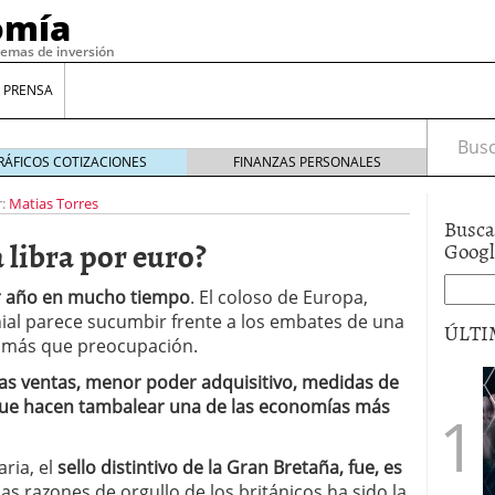
omía
temas de inversión
 PRENSA
Busca
RÁFICOS COTIZACIONES
FINANZAS PERSONALES
:
Matias Torres
Busca
libra por euro?
Goog
or año en mucho tiempo
. El coloso de Europa,
ial parece sucumbir frente a los embates de una
ÚLTI
o más que preocupación.
as ventas, menor poder adquisitivo, medidas de
gilidad: ¿Por qué el Préstamo Promotor privado
que hacen tambalear una de las economías más
12 de diciembre de 2025
mo aprovechar esta opción para gestionar tus
ria, el
re de 2025
sello distintivo de la Gran Bretaña, fue, es
ambién es una decisión financiera: cómo anticiparte
las razones de orgullo de los británicos ha sido la