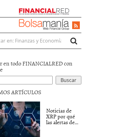
r en:
r en todo FINANCIALRED con
le
MOS ARTÍCULOS
Noticias de
XRP por qué
las alertas de...