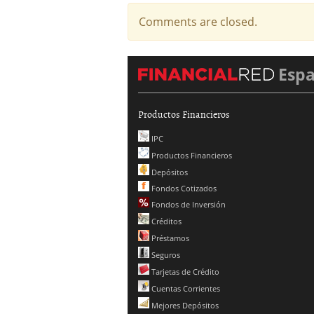
Comments are closed.
Esp
Productos Financieros
IPC
Productos Financieros
Depósitos
Fondos Cotizados
Fondos de Inversión
Créditos
Préstamos
Seguros
Tarjetas de Crédito
Cuentas Corrientes
Mejores Depósitos