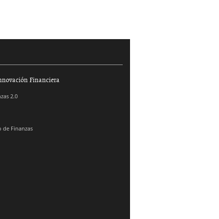
nnovación Financiera
zas 2.0
 de Finanzas