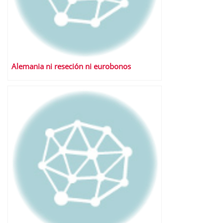
Alemania ni reseción ni eurobonos