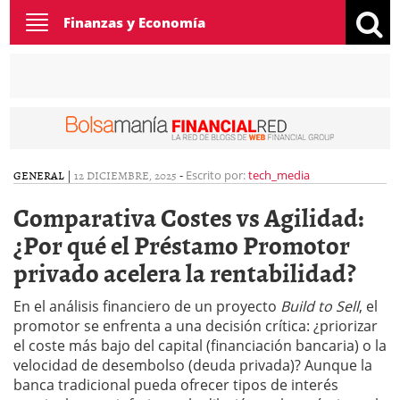
Toggle
Finanzas y Economía
navigation
GENERAL
|
12 DICIEMBRE, 2025
-
Escrito por:
tech_media
Comparativa Costes vs Agilidad:
¿Por qué el Préstamo Promotor
privado acelera la rentabilidad?
En el análisis financiero de un proyecto
Build to Sell
, el
promotor se enfrenta a una decisión crítica: ¿priorizar
el coste más bajo del capital (financiación bancaria) o la
velocidad de desembolso (deuda privada)? Aunque la
banca tradicional pueda ofrecer tipos de interés