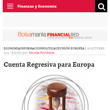
Toggle
Finanzas y Economía
navigation
ECONOMÍA
INFORMACION
POLITICA
UE
UNIÓN EUROPEA
|
18 OCTUBRE,
2011
-
Escrito por:
Nicolas Rombiola
Cuenta Regresiva para Europa