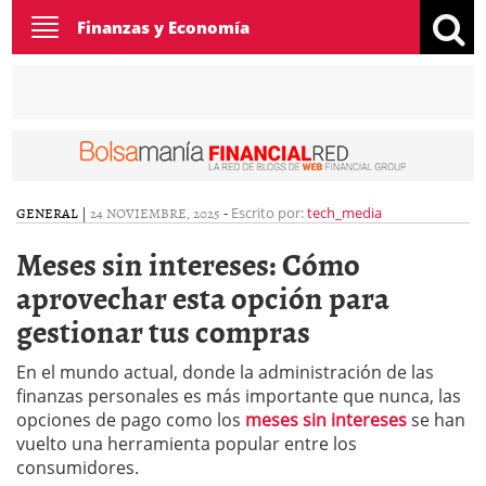
Toggle
Finanzas y Economía
navigation
GENERAL
|
24 NOVIEMBRE, 2025
-
Escrito por:
tech_media
Meses sin intereses: Cómo
aprovechar esta opción para
gestionar tus compras
En el mundo actual, donde la administración de las
finanzas personales es más importante que nunca, las
opciones de pago como los
meses sin intereses
se han
vuelto una herramienta popular entre los
consumidores.