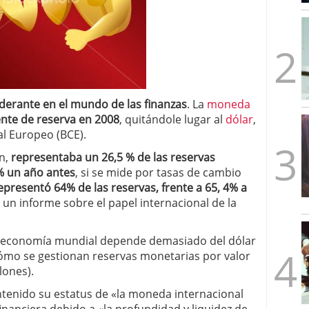
mbre de 2025
ware punto de venta?
3 de octubre de 2025
derante en el mundo de las finanzas
. La
moneda
nte de reserva en 2008
, quitándole lugar al
dólar
,
l Europeo (BCE).
ón,
representaba un
26,5 % de las reservas
% un año antes
, si se mide por tasas de cambio
representó 64% de las reservas, frente a 65, 4% a
un informe sobre el papel internacional de la
 economía mundial depende demasiado del dólar
ómo se gestionan reservas monetarias por valor
lones).
ntenido su estatus de «la moneda internacional