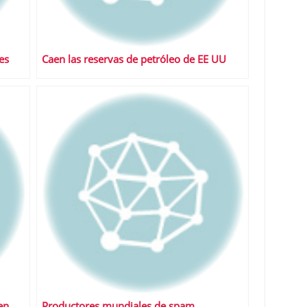
es
Caen las reservas de petróleo de EE UU
en
Productores mundiales de spam