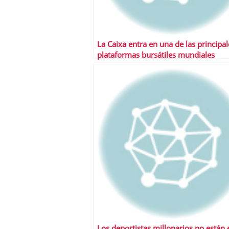
La Caixa entra en una de las principal
plataformas bursátiles mundiales
Los deportistas millonarios no están 