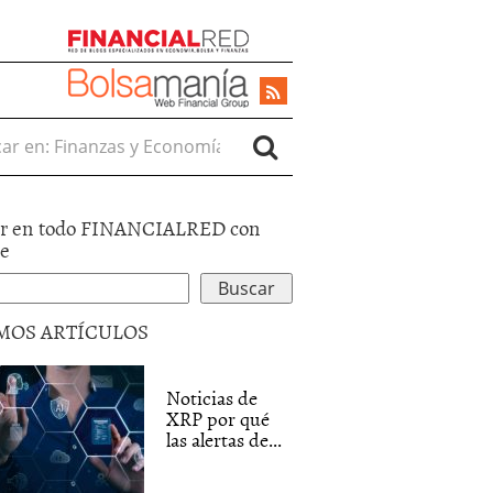
r en:
r en todo FINANCIALRED con
le
MOS ARTÍCULOS
Noticias de
XRP por qué
las alertas de...