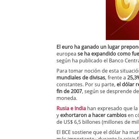
a los costes
21 de novie
¿Cuánto cuesta un soft
El euro ha ganado un lugar prepon
europea
se ha expandido como fue
según ha publicado el Banco Centra
Para tomar noción de esta situaci
mundiales de divisas
, frente a
25,3
constantes. Por su parte,
el dólar 
fin de 2007
, según se desprende de 
moneda.
Rusia e India
han expresado que la
y
exhortaron a hacer cambios
en c
de US$ 6,5 billones (millones de mil
El BCE sostiene que el dólar ha ma