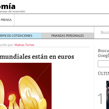
omía
temas de inversión
 PRENSA
Busca
RÁFICOS COTIZACIONES
FINANZAS PERSONALES
scrito por:
Matias Torres
Busca
s mundiales están en euros
Goog
ÚLTI
gilidad: ¿Por qué el Préstamo Promotor privado
12 de diciembre de 2025
mo aprovechar esta opción para gestionar tus
re de 2025
ambién es una decisión financiera: cómo anticiparte