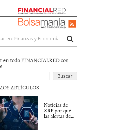
r en:
r en todo FINANCIALRED con
le
MOS ARTÍCULOS
Noticias de
XRP por qué
las alertas de...