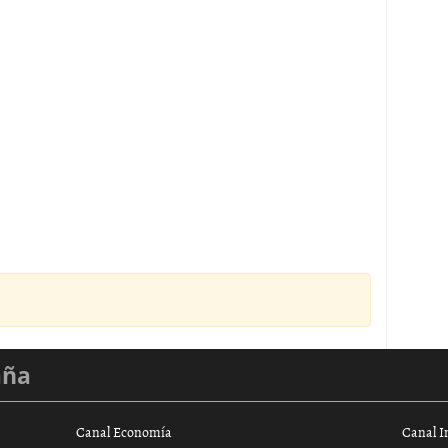
aña
Canal Economía
Canal I