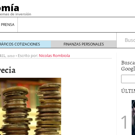
omía
temas de inversión
 PRENSA
Busca
RÁFICOS COTIZACIONES
FINANZAS PERSONALES
RIL, 2010
-
Escrito por:
Nicolas Rombiola
Busca
recia
Goog
ÚLTI
gilidad: ¿Por qué el Préstamo Promotor privado
12 de diciembre de 2025
mo aprovechar esta opción para gestionar tus
re de 2025
ambién es una decisión financiera: cómo anticiparte