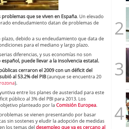
mbre de 2025
ware punto de venta?
3 de octubre de 2025
s problemas que se viven en España
. Un elevado
oderado endeudamiento datan de problemas de
to plazo, debido a su endeudamiento que data de
ndiciones para el mediano y largo plazo.
erias diferencias, y sus economías no son
 español, puede llevar a la insolvencia estatal.
públicas cerraron el 2009 con un déficit del
subió al 53.2% del PIB
(aunque se encuentra 20
rozona
).
yuntiva entre los planes de austeridad para este
ficit público al 3% del PBI para 2013. Los
 objetivo planteado por la
Comisión Europea
.
os problemas se vienen presentando por basar
as sin sostenes y eludir la adopción de medidas
 en los temas del
desempleo que ya es cercano al