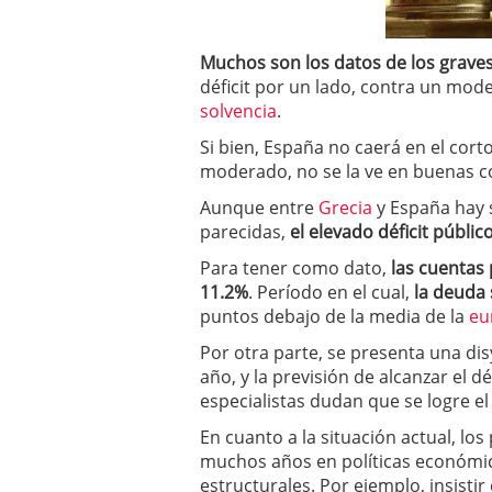
a los costes
21 de novie
¿Cuánto cuesta un soft
Muchos son los datos de los grave
déficit por un lado, contra un m
solvencia
.
Si bien, España no caerá en el cor
moderado, no se la ve en buenas co
Aunque entre
Grecia
y España hay s
parecidas,
el elevado déficit público
Para tener como dato,
las cuentas 
11.2%
. Período en el cual,
la deuda 
puntos debajo de la media de la
eu
Por otra parte, se presenta una dis
año, y la previsión de alcanzar el dé
especialistas dudan que se logre el
En cuanto a la situación actual, l
muchos años en políticas económic
estructurales. Por ejemplo, insistir