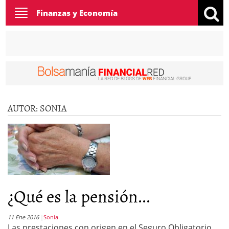
Toggle
Finanzas y Economía
navigation
AUTOR:
SONIA
¿Qué es la pensión...
11 Ene 2016
Sonia
Las prestaciones con origen en el Seguro Obligatorio