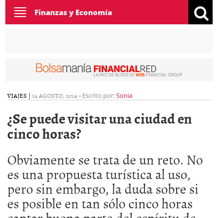
Toggle
Finanzas y Economía
navigation
VIAJES
|
14 AGOSTO, 2014
-
Escrito por:
Sonia
¿Se puede visitar una ciudad en
cinco horas?
Obviamente se trata de un reto. No
es una propuesta turística al uso,
pero sin embargo, la duda sobre si
es posible en tan sólo cinco horas
captar buena parte del espíritu de