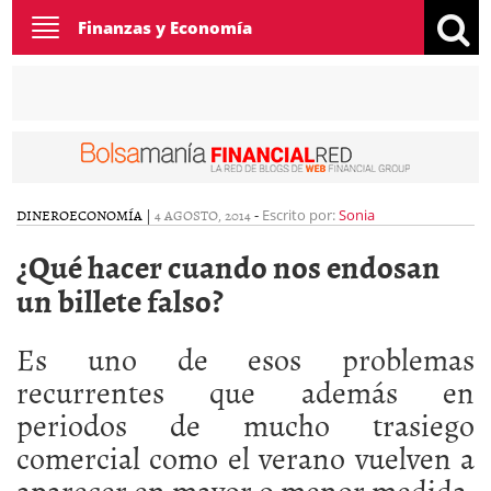
Toggle
Finanzas y Economía
navigation
DINERO
ECONOMÍA
|
4 AGOSTO, 2014
-
Escrito por:
Sonia
¿Qué hacer cuando nos endosan
un billete falso?
Es uno de esos problemas
recurrentes que además en
periodos de mucho trasiego
comercial como el verano vuelven a
aparecer en mayor o menor medida.