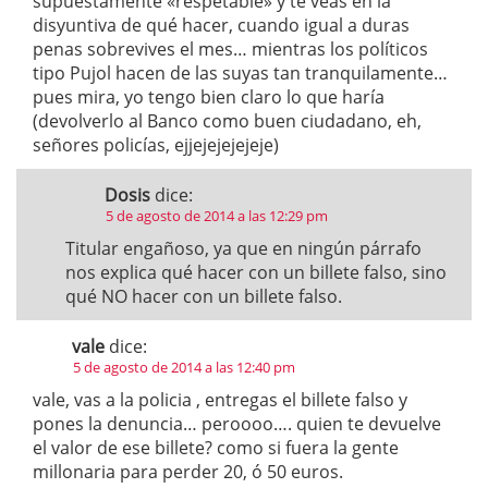
supuestamente «respetable» y te veas en la
disyuntiva de qué hacer, cuando igual a duras
penas sobrevives el mes… mientras los políticos
tipo Pujol hacen de las suyas tan tranquilamente…
pues mira, yo tengo bien claro lo que haría
(devolverlo al Banco como buen ciudadano, eh,
señores policías, ejjejejejejeje)
Dosis
dice:
5 de agosto de 2014 a las 12:29 pm
Titular engañoso, ya que en ningún párrafo
nos explica qué hacer con un billete falso, sino
qué NO hacer con un billete falso.
vale
dice:
5 de agosto de 2014 a las 12:40 pm
vale, vas a la policia , entregas el billete falso y
pones la denuncia… peroooo…. quien te devuelve
el valor de ese billete? como si fuera la gente
millonaria para perder 20, ó 50 euros.