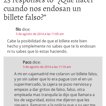
cuando nos endosan un
billete falso?
”
filo
dice:
5 de agosto de 2014 a las 11:05 am
Cabe la posibilidad de que el billete este bien
hecho y simplemente no sabes que te lo endosan
ni tu sabes que lo estas haciendo.
Paco
dice:
5 de agosto de 2014 a las 11:10 am
A mi en cajamadrid me colaron un billete falso,
y yo sin saber que lo era pague con el en un
supermercado, la cajera se puso nerviosa y
empezo a dar gritos de falso, falso, otra
empleada mas tranquila la dijo que llamara a
los de seguridad, estos me dijeron que les
siguiera, llamaron a la policia que a su vez me