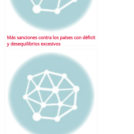
Más sanciones contra los países con déficit
y desequilibrios excesivos