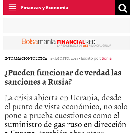
Toggle
Finanzas y Economía
navigation
INFORMACION
POLITICA
|
27 AGOSTO, 2014
-
Escrito por:
Sonia
¿Pueden funcionar de verdad las
sanciones a Rusia?
La crisis abierta en Ucrania, desde
el punto de vista económico, no solo
pone a prueba cuestiones como
el
suministro de gas ruso en dirección
a Europa
, también abre otros