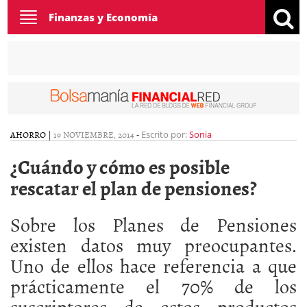
Toggle
Finanzas y Economía
navigation
AHORRO
|
19 NOVIEMBRE, 2014
-
Escrito por:
Sonia
¿Cuándo y cómo es posible
rescatar el plan de pensiones?
Sobre los Planes de Pensiones
existen datos muy preocupantes.
Uno de ellos hace referencia a que
prácticamente el 70% de los
suscriptores de estos productos