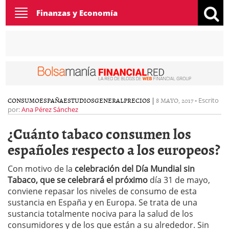
Toggle
Finanzas y Economía
navigation
CONSUMO
ESPAÑA
ESTUDIOS
GENERAL
PRECIOS
|
8 MAYO, 2017
-
Escrito
por:
Ana Pérez Sánchez
¿Cuánto tabaco consumen los
españoles respecto a los europeos?
Con motivo de la
celebración del Día Mundial sin
Tabaco, que se celebrará el próximo
día 31 de mayo,
conviene repasar los niveles de consumo de esta
sustancia en España y en Europa. Se trata de una
sustancia totalmente nociva para la salud de los
consumidores y de los que están a su alrededor. Sin