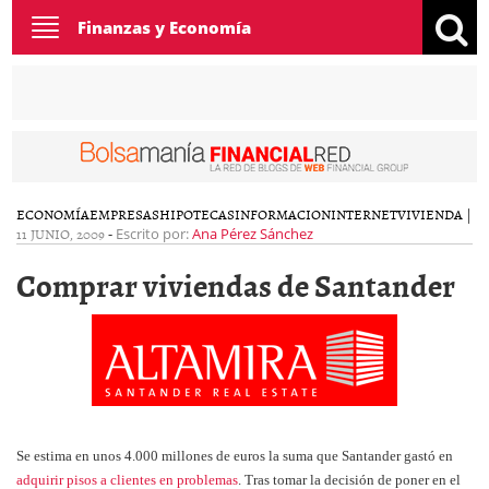
Toggle
Finanzas y Economía
navigation
ECONOMÍA
EMPRESAS
HIPOTECAS
INFORMACION
INTERNET
VIVIENDA
|
11 JUNIO, 2009
-
Escrito por:
Ana Pérez Sánchez
Comprar viviendas de Santander
Se estima en unos 4.000 millones de euros la suma que Santander gastó en
adquirir pisos a clientes en problemas
. Tras tomar la decisión de poner en el