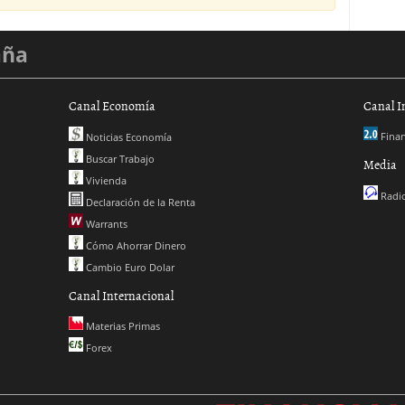
aña
Canal Economía
Canal I
Finan
Noticias Economía
Buscar Trabajo
Media
Vivienda
Radio
Declaración de la Renta
Warrants
Cómo Ahorrar Dinero
Cambio Euro Dolar
Canal Internacional
Materias Primas
Forex