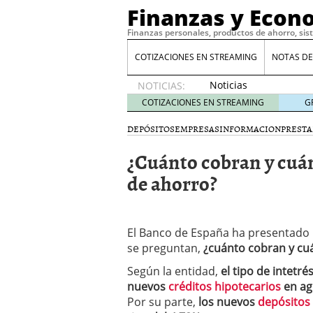
Finanzas y Econ
Finanzas personales, productos de ahorro, sis
COTIZACIONES EN STREAMING
NOTAS DE
Noticias
NOTICIAS:
de XRP
COTIZACIONES EN STREAMING
G
por qué
las
DEPÓSITOS
EMPRESAS
INFORMACION
PREST
alertas
¿Cuánto cobran y cuán
de
whales
de ahorro?
suelen
llegar
tarde
16
de abril
El Banco de España ha presentado 
de 2026
se preguntan,
¿cuánto cobran y cuá
Comparativa Costes vs A
acelera la rentabilidad?
Según la entidad,
el tipo de intetr
Meses sin intereses: Có
nuevos
créditos hipotecarios
en ago
compras
24 de noviemb
Por su parte,
los nuevos
depósitos
Planificar tu herencia t