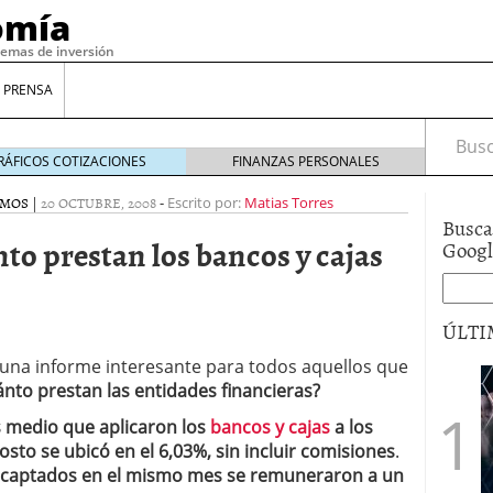
omía
temas de inversión
 PRENSA
Busca
RÁFICOS COTIZACIONES
FINANZAS PERSONALES
AMOS
|
20 OCTUBRE, 2008
-
Escrito por:
Matias Torres
Busca
to prestan los bancos y cajas
Goog
ÚLTI
una informe interesante para todos aquellos que
nto prestan las entidades financieras?
gilidad: ¿Por qué el Préstamo Promotor privado
12 de diciembre de 2025
és medio que aplicaron los
bancos y cajas
a los
mo aprovechar esta opción para gestionar tus
sto se ubicó en el 6,03%, sin incluir comisiones
.
re de 2025
captados en el mismo mes se remuneraron a un
ambién es una decisión financiera: cómo anticiparte