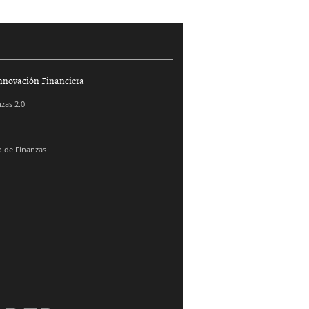
nnovación Financiera
zas 2.0
 de Finanzas