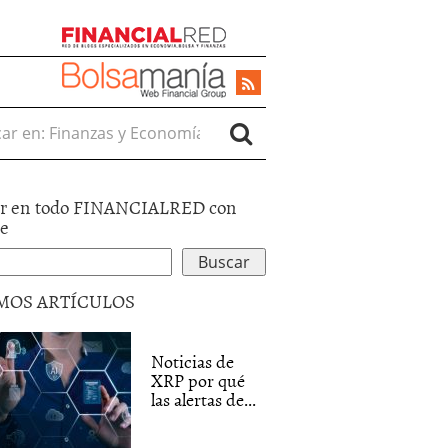
r en:
r en todo FINANCIALRED con
le
MOS ARTÍCULOS
Noticias de
XRP por qué
las alertas de...