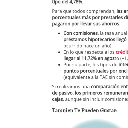
tipo del 4,78%
.
a los costes
21 de novie
¿Cuánto cuesta un soft
Para que todos comprendan,
las e
porcentuales más por prestarles di
pagaron por llevar sus ahorros
.
Con comisiones
, la tasa anual
préstamos hipotecarios llegó 
ocurrido hace un año).
En lo que respecta a los
crédi
llegar al 11,72% en agos
to (+1
Por su parte, los tipos de
inte
puntos porcentuales por enc
(equivalente a la TAE sin com
Si realizamos una
comparación entre
de pasivo, los primeros remuneran 
cajas
, aunque sin incluir comisione
Tamnien Te Pueden Gustar: