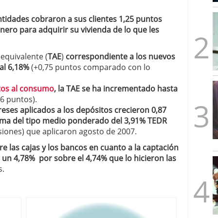
mbre de 2025
ware punto de venta?
3 de octubre de 2025
ntidades cobraron a sus clientes 1,25 puntos
nero para adquirir su vivienda de lo que les
 equivalente (
TAE
)
correspondiente a los nuevos
al 6,18%
(+0,75 puntos comparado con lo
tos al consumo
, la TAE se ha incrementado hasta
,6 puntos).
reses aplicados a los depósitos crecieron 0,87
ima del tipo medio ponderado del 3,91% TEDR
isiones) que aplicaron agosto de 2007.
 las cajas y los bancos en cuanto a la captación
un 4,78% por sobre el 4,74% que lo hicieron las
s.