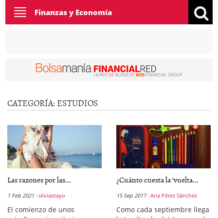
Toggle
Finanzas y Economía
navigation
CATEGORÍA:
ESTUDIOS
Las razones por las...
¿Cuánto cuesta la ‘vuelta...
1 Feb 2021
silviaetayo
15 Sep 2017
Ana Pérez Sánchez
El comienzo de unos
Como cada septiembre llega