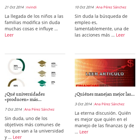
21 Oct 2014
nvindi
10 Oct 2014
Ana Pérez Sánchez
La llegada de los niños a las
Sin duda la búsqueda de
familias modifica sin duda
empleo es,
muchas cosas e influye …
lamentablemente, una de
Leer
las acciones más …
Leer
¿Qué universidades
¿Quiénes manejan mejor las...
«producen» más...
3 Oct 2014
Ana Pérez Sánchez
7 Oct 2014
Ana Pérez Sánchez
La eterna discusión. Quién
Sin duda, uno de los
es mejor que quién en el
objetivos más comunes de
manejo de las finanzas (y de
los que van a la universidad
…
Leer
y …
Leer