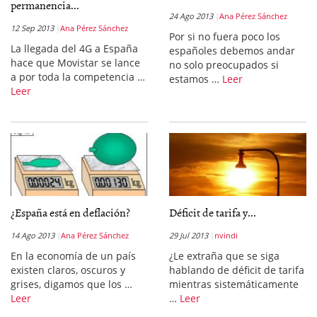
permanencia...
24 Ago 2013
Ana Pérez Sánchez
12 Sep 2013
Ana Pérez Sánchez
Por si no fuera poco los
La llegada del 4G a España
españoles debemos andar
hace que Movistar se lance
no solo preocupados si
a por toda la competencia …
estamos …
Leer
Leer
¿España está en deflación?
Déficit de tarifa y...
14 Ago 2013
Ana Pérez Sánchez
29 Jul 2013
nvindi
En la economía de un país
¿Le extraña que se siga
existen claros, oscuros y
hablando de déficit de tarifa
grises, digamos que los …
mientras sistemáticamente
Leer
…
Leer