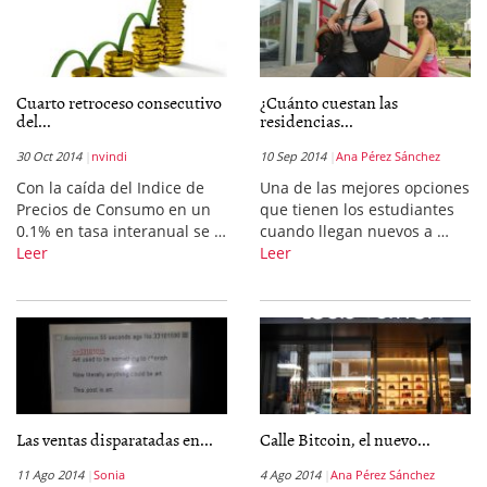
Cuarto retroceso consecutivo
¿Cuánto cuestan las
del...
residencias...
30 Oct 2014
nvindi
10 Sep 2014
Ana Pérez Sánchez
Con la caída del Indice de
Una de las mejores opciones
Precios de Consumo en un
que tienen los estudiantes
0.1% en tasa interanual se …
cuando llegan nuevos a …
Leer
Leer
Las ventas disparatadas en...
Calle Bitcoin, el nuevo...
11 Ago 2014
Sonia
4 Ago 2014
Ana Pérez Sánchez