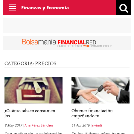
Toggle
Finanzas y Economía
navigation
CATEGORÍA:
PRECIOS
¿Cuánto tabaco consumen
Obtener financiación
los...
empeñando tu...
8 May 2017
Ana Pérez Sánchez
11 Abr 2016
nvindi
Con motivo de la celebración
En los últimos años hemos