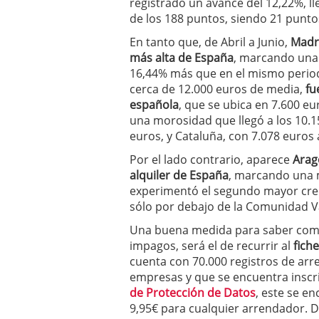
registrado un avance del 12,22%, ll
a los costes
21 de novie
de los 188 puntos, siendo 21 punto
¿Cuánto cuesta un soft
En tanto que, de Abril a Junio,
Madri
más alta de España
, marcando una
16,44% más que en el mismo periodo
cerca de 12.000 euros de media,
fu
española
, que se ubica en 7.600 eu
una morosidad que llegó a los 10.1
euros, y Cataluña, con 7.078 euros
Por el lado contrario, aparece
Arag
alquiler de España
, marcando una m
experimentó el segundo mayor crec
sólo por debajo de la Comunidad V
Una buena medida para saber como 
impagos, será el de recurrir al
fich
cuenta con 70.000 registros de ar
empresas y que se encuentra inscri
de Protección de Datos
, este se e
9,95€ para cualquier arrendador. D