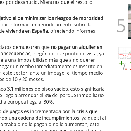
es por desahucio. Mientras que el resto lo
etivo el de minimizar los riesgos de morosidad
ndar información periódicamente sobre la
 de
vivienda en España
, ofreciendo informes
s datos demuestran que
no pagar un alquiler en
consecuencias
, -según de que punto de vista, ya
be a una imposibilidad más que a no querer
 pagar un recibo inmediatamente es inscrito en
n este sector, ante un impago, el tiempo medio
es de 10 y 20 meses.
os 3,1 millones de pisos vacíos
, esto significaría
 llega a arrendar el 8% del parque inmobiliario
dia europea llega al 30%.
o de pagos es incrementada por la crisis que
mando una cadena de incumplimientos
, ya que si al
do trabajo no le pagan o no le aumentan, este
 más de la cadena de impagos, ya que si no le