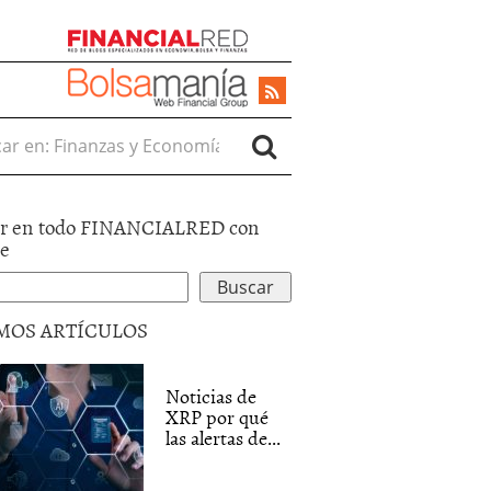
r en:
DAD
PARO
PRESTAMOS
VIVIENDA
r en todo FINANCIALRED con
le
MOS ARTÍCULOS
Noticias de
XRP por qué
las alertas de...