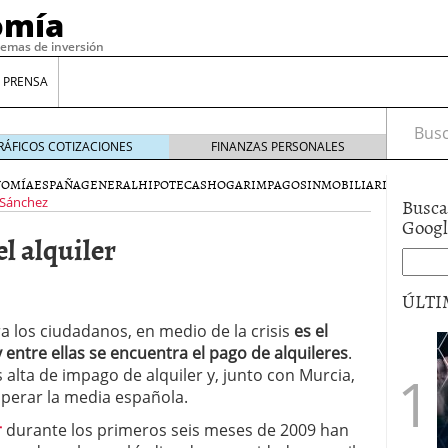
omía
temas de inversión
 PRENSA
Busca
RÁFICOS COTIZACIONES
FINANZAS PERSONALES
NOMÍA
ESPAÑA
GENERAL
HIPOTECAS
HOGAR
IMPAGOS
INMOBILIARIA
MOROSI
Busca
 Sánchez
Goog
l alquiler
ÚLTI
 los ciudadanos, en medio de la crisis
es el
 entre ellas se encuentra el pago de alquileres
.
gilidad: ¿Por qué el Préstamo Promotor privado
 alta de impago de alquiler y, junto con Murcia,
12 de diciembre de 2025
uperar la media española.
mo aprovechar esta opción para gestionar tus
re de 2025
r
durante los primeros seis meses de 2009 han
ambién es una decisión financiera: cómo anticiparte