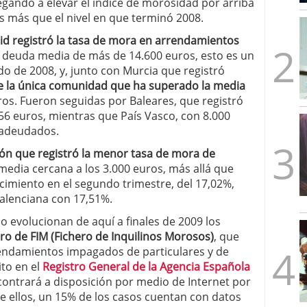
egando a elevar el índice de morosidad por arriba
mbre de 2025
s más que el nivel en que terminó 2008.
ware punto de venta?
3 de octubre de 2025
d registró la tasa de mora en arrendamientos
 deuda media de más de 14.600 euros, esto es un
 de 2008, y, junto con Murcia que registró
e la única comunidad que ha superado la media
ros. Fueron seguidas por Baleares, que registró
56 euros, mientras que País Vasco, con 8.000
 adeudados.
ón que registró la menor tasa de mora de
edia cercana a los 3.000 euros, más allá que
imiento en el segundo trimestre, del 17,02%,
alenciana con 17,51%.
evolucionan de aquí a finales de 2009 los
ero de FIM (Fichero de Inquilinos Morosos)
, que
rendamientos impagados de particulares y de
to en el
Registro General de la Agencia Española
ncontrará a disposición por medio de Internet por
e ellos, un 15% de los casos cuentan con datos