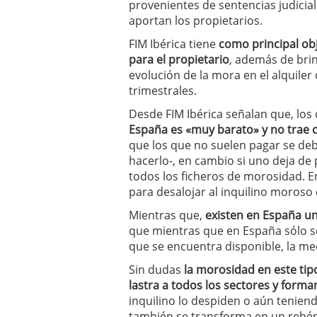
provenientes de sentencias judicial
aportan los propietarios.
FIM Ibérica tiene
como principal obj
para el propietario
, además de bri
evolución de la mora en el alquiler
trimestrales.
Desde FIM Ibérica señalan que, lo
España es «muy barato» y no trae 
que los que no suelen pagar se de
hacerlo-, en cambio si uno deja de
todos los ficheros de morosidad. E
para desalojar al inquilino moroso 
Mientras que,
existen en España un
que mientras que en España sólo se
que se encuentra disponible, la me
Sin dudas
la morosidad en este tip
lastra a todos los sectores y for
inquilino lo despiden o aún tenien
también se transforma en un rehén