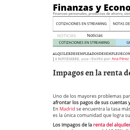
Finanzas y Econ
Finanzas personales, productos de ahorro, sis
COTIZACIONES EN STREAMING
NOTAS DE
Noticias
NOTICIAS:
de XRP
COTIZACIONES EN STREAMING
G
por qué
las
ALQUILER
DESEMPLEADOS
DESEMPLEO
ECO
|
8 NOVIEMBRE, 2009
alertas
-
Escrito por:
Ana Pérez
de
Impagos en la renta de
whales
suelen
llegar
tarde
16
de abril
Uno de los mayores problemas para
de 2026
afrontar los pagos de sus cuentas y
Comparativa Costes vs A
En
Madrid
se encuentra la tasa más
acelera la rentabilidad?
es la única comunidad que logra s
Meses sin intereses: Có
compras
24 de noviemb
Los impagos de la
renta del alquile
Planificar tu herencia t