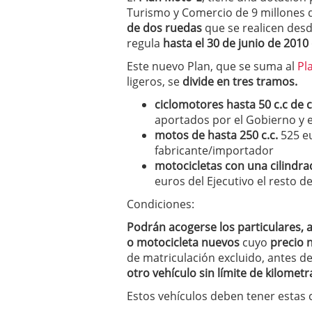
a los costes
21 de novie
Turismo y Comercio de 9 millones 
¿Cuánto cuesta un soft
de dos ruedas
que se realicen desd
regula
hasta el 30 de junio de 2010
Este nuevo Plan, que se suma al
Pl
ligeros, se
divide en tres tramos.
ciclomotores hasta 50 c.c de c
aportados por el Gobierno y e
motos de hasta 250 c.c.
525 eu
fabricante/importador
motocicletas con una cilindrad
euros del Ejecutivo el resto d
Condiciones:
Podrán acogerse los particulares
o motocicleta nuevos
cuyo
precio n
de matriculación excluido, antes d
otro vehículo sin límite de kilometr
Estos vehículos deben tener estas c