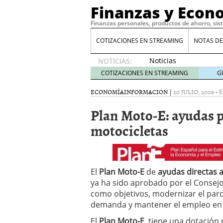
Finanzas y Econ
Finanzas personales, productos de ahorro, sis
COTIZACIONES EN STREAMING
NOTAS DE
Noticias
NOTICIAS:
de XRP
COTIZACIONES EN STREAMING
G
por qué
las
ECONOMÍA
INFORMACION
|
20 JULIO, 2009
-
E
alertas
Plan Moto-E: ayudas 
de
whales
motocicletas
suelen
llegar
tarde
16
de abril
de 2026
El
Plan Moto-E
de
ayudas directas a
Comparativa Costes vs A
ya ha sido aprobado por el Consejo 
acelera la rentabilidad?
como objetivos, modernizar el parq
Meses sin intereses: Có
demanda y mantener el empleo en e
compras
24 de noviemb
Planificar tu herencia t
El
Plan Moto-E
, tiene una dotación 