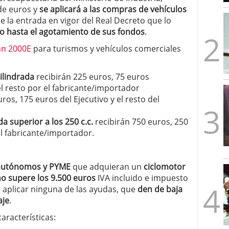
mbre de 2025
de euros y
se aplicará a las compras de vehículos
ware punto de venta?
3 de octubre de 2025
e la entrada en vigor del Real Decreto que lo
 o hasta el agotamiento de sus fondos
.
an 2000E
para turismos y vehículos comerciales
ilindrada
recibirán 225 euros, 75 euros
l resto por el fabricante/importador
ros, 175 euros del Ejecutivo y el resto del
a superior a los 250 c.c.
recibirán 750 euros, 250
el fabricante/importador.
, autónomos y PYME
que adquieran un
ciclomotor
o supere los 9.500 euros
IVA incluido e impuesto
e aplicar ninguna de las ayudas, que
den de baja
aje
.
aracterísticas: