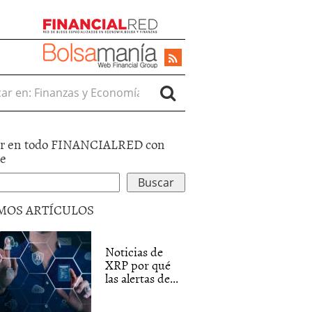
r en:
r en todo FINANCIALRED con
le
MOS ARTÍCULOS
Noticias de
XRP por qué
las alertas de...