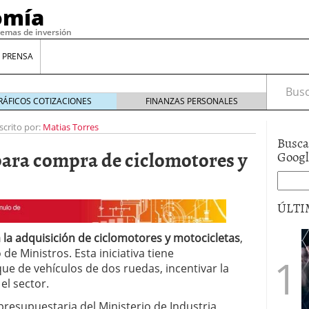
omía
temas de inversión
 PRENSA
Busca
RÁFICOS COTIZACIONES
FINANZAS PERSONALES
scrito por:
Matias Torres
Busca
para compra de ciclomotores y
Goog
ÚLTI
 la adquisición de ciclomotores y motocicletas
,
gilidad: ¿Por qué el Préstamo Promotor privado
de Ministros. Esta iniciativa tiene
12 de diciembre de 2025
ue de vehículos de dos ruedas, incentivar la
mo aprovechar esta opción para gestionar tus
l sector.
re de 2025
ambién es una decisión financiera: cómo anticiparte
presupuestaria del Ministerio de Industria,