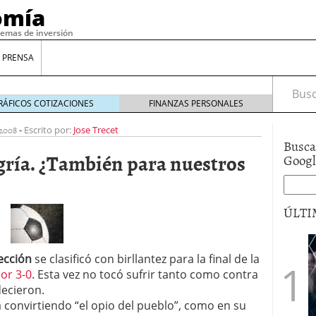
omía
temas de inversión
 PRENSA
Busca
RÁFICOS COTIZACIONES
FINANZAS PERSONALES
 2008
-
Escrito por:
Jose Trecet
Busca
egría. ¿También para nuestros
Goog
ÚLTI
gilidad: ¿Por qué el Préstamo Promotor privado
ección
se clasificó con birllantez para la final de la
12 de diciembre de 2025
or 3-0
. Esta vez no tocó sufrir tanto como contra
mo aprovechar esta opción para gestionar tus
decieron.
re de 2025
tá convirtiendo “el opio del pueblo”, como en su
ambién es una decisión financiera: cómo anticiparte