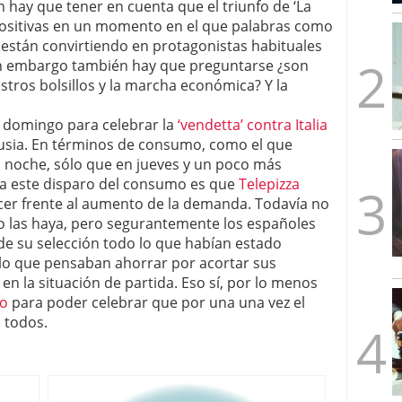
n hay que tener en cuenta que el triunfo de ‘La
mbre de 2025
 positivas en un momento en el que palabras como
ware punto de venta?
3 de octubre de 2025
están convirtiendo en protagonistas habituales
in embargo también hay que preguntarse ¿son
stros bolsillos y la marcha económica? Y la
do domingo para celebrar la
‘vendetta’ contra Italia
 Rusia. En términos de consumo, como el que
 noche, sólo que en jueves y un poco más
ra este disparo del consumo es que
Telepizza
er frente al aumento de la demanda. Todavía no
o las haya, pero segurantemente los españoles
 de su selección todo lo que habían estado
 lo que pensaban ahorrar por acortar sus
en la situación de partida. Eso sí, por lo menos
no
para poder celebrar que por una una vez el
 todos.