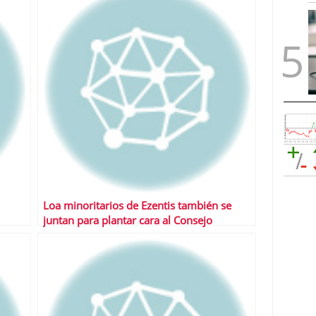
Loa minoritarios de Ezentis también se
juntan para plantar cara al Consejo