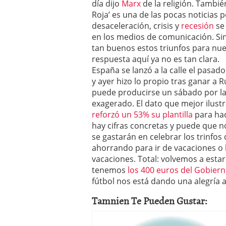
día dijo
Marx
de la religión. Tambié
a los costes
21 de novie
Roja’ es una de las pocas noticias
¿Cuánto cuesta un soft
desaceleración, crisis y
recesión
se 
en los medios de comunicación. S
tan buenos estos triunfos para nue
respuesta aquí ya no es tan clara.
España se lanzó a la calle el pasa
y ayer hizo lo propio tras ganar a
puede producirse un sábado por la
exagerado. El dato que mejor ilust
reforzó un 53% su plantilla
para hac
hay cifras concretas y puede que n
se gastarán en celebrar los trinfos
ahorrando para ir de vacaciones o
vacaciones. Total: volvemos a estar 
tenemos
los 400 euros del Gobier
fútbol nos está dando una alegría a
Tamnien Te Pueden Gustar: