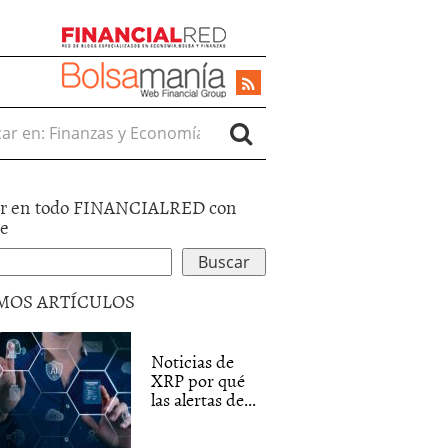
r en:
r en todo FINANCIALRED con
le
MOS ARTÍCULOS
Noticias de
XRP por qué
las alertas de...