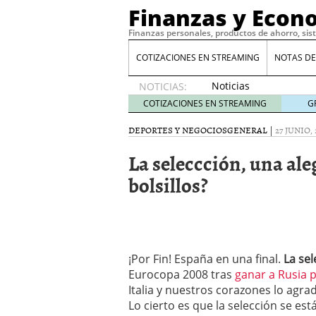
Finanzas y Econ
Finanzas personales, productos de ahorro, sis
COTIZACIONES EN STREAMING
NOTAS DE
Noticias
NOTICIAS:
de XRP
COTIZACIONES EN STREAMING
G
por qué
las
DEPORTES Y NEGOCIOS
GENERAL
|
27 JUNIO,
alertas
La seleccción, una al
de
whales
bolsillos?
suelen
llegar
tarde
16
de abril
de 2026
Comparativa Costes vs A
¡Por Fin! España en una final.
La sel
acelera la rentabilidad?
Eurocopa 2008 tras
ganar a Rusia p
Meses sin intereses: Có
Italia y nuestros corazones lo agra
compras
24 de noviemb
Lo cierto es que la selección se es
Planificar tu herencia t