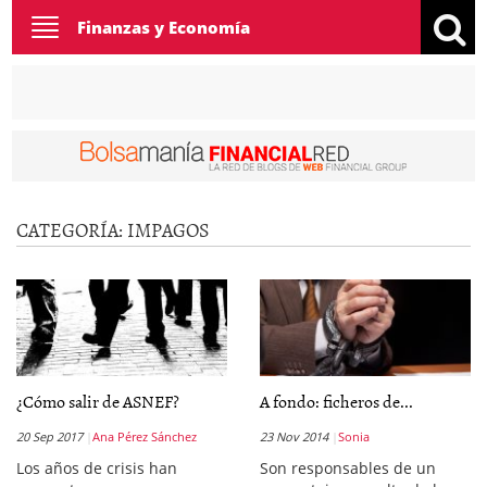
Toggle
Finanzas y Economía
navigation
CATEGORÍA:
IMPAGOS
¿Cómo salir de ASNEF?
A fondo: ficheros de...
20 Sep 2017
Ana Pérez Sánchez
23 Nov 2014
Sonia
Los años de crisis han
Son responsables de un