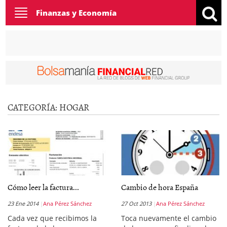
Toggle
Finanzas y Economía
navigation
CATEGORÍA:
HOGAR
Cómo leer la factura...
Cambio de hora España
23 Ene 2014
Ana Pérez Sánchez
27 Oct 2013
Ana Pérez Sánchez
Cada vez que recibimos la
Toca nuevamente el cambio