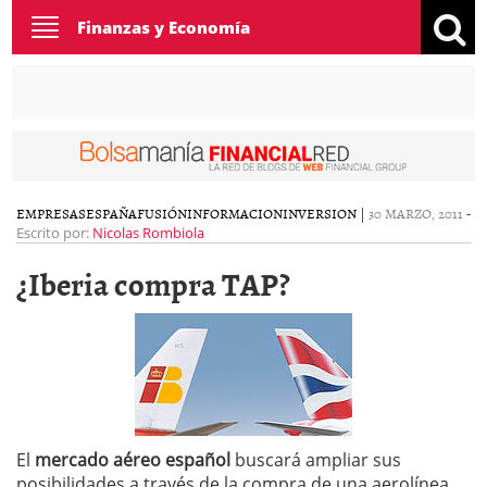
Toggle
Finanzas y Economía
navigation
EMPRESAS
ESPAÑA
FUSIÓN
INFORMACION
INVERSION
|
30 MARZO, 2011
-
Escrito por:
Nicolas Rombiola
¿Iberia compra TAP?
El
mercado aéreo español
buscará ampliar sus
posibilidades a través de la compra de una aerolínea