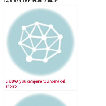
Tamnien Te Pueden Gustar:
El BBVA y su campaña ‘Quincena del
ahorro’