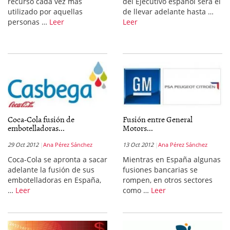
recurso cada vez más
del Ejecutivo español será el
utilizado por aquellas
de llevar adelante hasta …
personas …
Leer
Leer
Coca-Cola fusión de
Fusión entre General
embotelladoras...
Motors...
29 Oct 2012
Ana Pérez Sánchez
13 Oct 2012
Ana Pérez Sánchez
Coca-Cola se apronta a sacar
Mientras en España algunas
adelante la fusión de sus
fusiones bancarias se
embotelladoras en España,
rompen, en otros sectores
…
Leer
como …
Leer