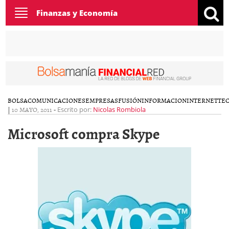
Toggle
Finanzas y Economía
navigation
BOLSA
COMUNICACIONES
EMPRESAS
FUSIÓN
INFORMACION
INTERNET
TE
|
10 MAYO, 2011
-
Escrito por:
Nicolas Rombiola
Microsoft compra Skype