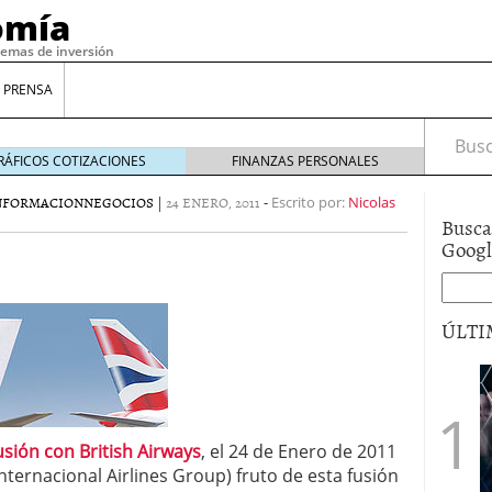
omía
temas de inversión
 PRENSA
Busca
RÁFICOS COTIZACIONES
FINANZAS PERSONALES
NFORMACION
NEGOCIOS
|
24 ENERO, 2011
-
Escrito por:
Nicolas
Busca
Goog
ÚLTI
gilidad: ¿Por qué el Préstamo Promotor privado
12 de diciembre de 2025
mo aprovechar esta opción para gestionar tus
usión con British Airways
, el 24 de Enero de 2011
re de 2025
nternacional Airlines Group) fruto de esta fusión
ambién es una decisión financiera: cómo anticiparte