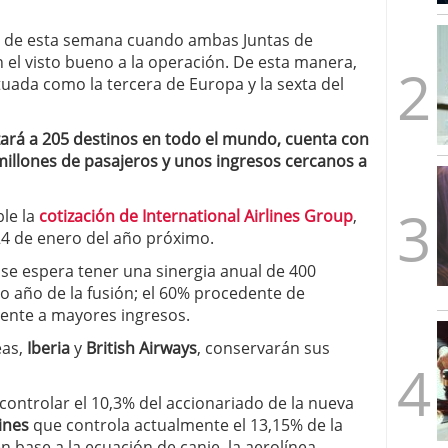
mbre de 2025
ware punto de venta?
3 de octubre de 2025
s de esta semana cuando ambas Juntas de
n el visto bueno a la operación. De esta manera,
ada como la tercera de Europa y la sexta del
nzará a 205 destinos en todo el mundo, cuenta con
millones de pasajeros y unos ingresos cercanos a
le la
cotización de International Airlines Group
,
24 de enero del año próximo.
 se espera tener una sinergia anual de 400
to año de la fusión; el 60% procedente de
ente a mayores ingresos.
eas,
Iberia
y
British Airways
, conservarán sus
controlar el 10,3% del accionariado de la nueva
lines
que controla actualmente el 13,15% de la
 base a la ecuación de canje, la aerolínea