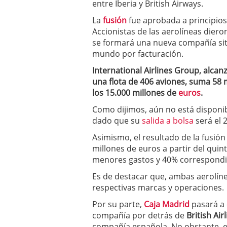
entre Iberia y British Airways.
a los costes
21 de novie
¿Cuánto cuesta un soft
La
fusión
fue aprobada a principio
Accionistas de las aerolíneas diero
se formará una nueva compañía situ
mundo por facturación.
International Airlines Group, alca
una flota de 406 aviones, suma 58 
los 15.000 millones de
euros
.
Como dijimos, aún no está disponib
dado que su
salida a bolsa
será el 
Asimismo, el resultado de la fusión
millones de euros a partir del quin
menores gastos y 40% correspondi
Es de destacar que, ambas aerolín
respectivas marcas y operaciones.
Por su parte,
Caja Madrid
pasará a 
compañía por detrás de
British Air
compañía española. No obstante, en