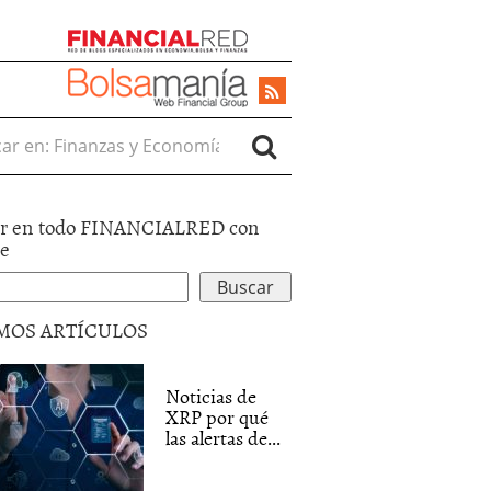
r en:
r en todo FINANCIALRED con
le
MOS ARTÍCULOS
Noticias de
XRP por qué
las alertas de...