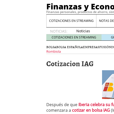
Finanzas y Econ
Finanzas personales, productos de ahorro, sis
COTIZACIONES EN STREAMING
NOTAS DE
Noticias
NOTICIAS:
de XRP
COTIZACIONES EN STREAMING
G
por qué
las
BOLSA
BOLSA ESPAÑOLA
EMPRESAS
FUSIÓN
I
alertas
Rombiola
de
Cotizacion IAG
whales
suelen
llegar
tarde
16
de abril
de 2026
Comparativa Costes vs A
acelera la rentabilidad?
Meses sin intereses: Có
Después de que
Iberia celebra su f
compras
24 de noviemb
comenzara a
cotizar en bolsa IAG
(I
Planificar tu herencia t