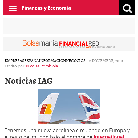
Toggle
Finanzas y Economía
navigation
EMPRESAS
ESPAÑA
INFORMACION
NEGOCIOS
|
2 DICIEMBRE, 2010
-
Escrito por:
Nicolas Rombiola
Noticias IAG
Tenemos una nueva aerolínea circulando en Europa y
el resto del mundo bajo el nombre de
International