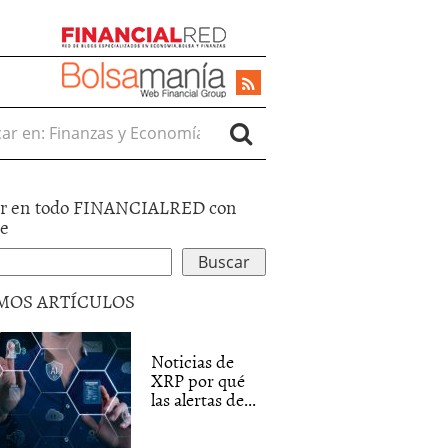
r en:
r en todo FINANCIALRED con
le
MOS ARTÍCULOS
Noticias de
XRP por qué
las alertas de...