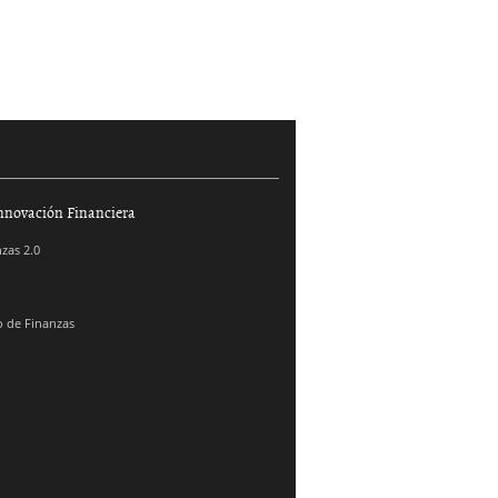
nnovación Financiera
zas 2.0
 de Finanzas