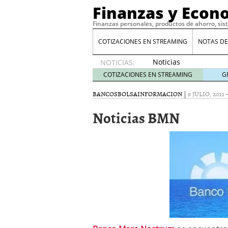
Finanzas y Econ
Finanzas personales, productos de ahorro, sis
COTIZACIONES EN STREAMING
NOTAS DE
Noticias
NOTICIAS:
de XRP
COTIZACIONES EN STREAMING
G
por qué
las
BANCOS
BOLSA
INFORMACION
|
9 JULIO, 2011
alertas
Noticias BMN
de
whales
suelen
llegar
tarde
16
de abril
de 2026
Comparativa Costes vs A
acelera la rentabilidad?
Meses sin intereses: Có
compras
24 de noviemb
Planificar tu herencia t