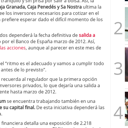
ranquilo y sin prisa por salir a bolsa. Así, la
mbre de 2025
aja Granada, Caja Penedés y Sa Nostra
ultima la
ware punto de venta?
3 de octubre de 2025
ee los inversores necesarios para cotizar en el
prefiere esperar dado el difícil momento de los
ados dependerá la fecha definitiva de
salida a
 por el Banco de España marzo de 2012. Así,
las acciones
, aunque al parecer en este mes de
 el “ritmo es el adecuado y vamos a cumplir todo
antes de lo previsto”.
 recuerda al regulador que la primera opción
inversores privados, lo que dejaría una salida a
ente hasta marzo de 2012.
rum
se encuentra trabajando también en una
su capital final.
De esta iniciativa dependerá las
a.
d financiera detalla una exposición de 2.218