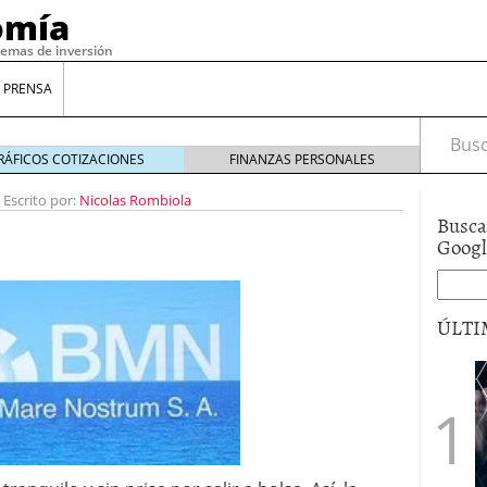
omía
temas de inversión
 PRENSA
Busca
RÁFICOS COTIZACIONES
FINANZAS PERSONALES
-
Escrito por:
Nicolas Rombiola
Busca
Goog
ÚLTI
gilidad: ¿Por qué el Préstamo Promotor privado
12 de diciembre de 2025
mo aprovechar esta opción para gestionar tus
re de 2025
ambién es una decisión financiera: cómo anticiparte