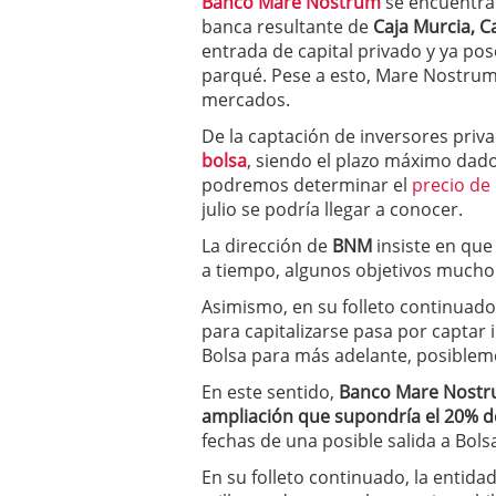
Banco Mare Nostrum
se encuentra t
a los costes
21 de novie
banca resultante de
Caja Murcia, C
¿Cuánto cuesta un soft
entrada de capital privado y ya pos
parqué. Pese a esto, Mare Nostrum 
mercados.
De la captación de inversores priv
bolsa
, siendo el plazo máximo dado
podremos determinar el
precio de 
julio se podría llegar a conocer.
La dirección de
BNM
insiste en que
a tiempo, algunos objetivos mucho 
Asimismo, en su folleto continuado
para capitalizarse pasa por captar 
Bolsa para más adelante, posiblem
En este sentido,
Banco Mare Nost
ampliación que supondría el 20% de 
fechas de una posible salida a Bols
En su folleto continuado, la entida