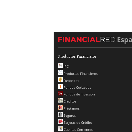
Esp
Productos Financieros
IPC
Productos Financieros
Depósitos
Fondos Cotizados
Fondos de Inversión
Créditos
Préstamos
Seguros
Tarjetas de Crédito
Cuentas Corrientes