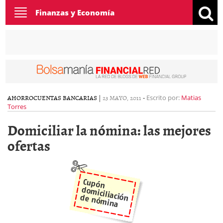
Toggle
Finanzas y Economía
navigation
AHORRO
CUENTAS BANCARIAS
|
23 MAYO, 2011
-
Escrito por:
Matias
Torres
Domiciliar la nómina: las mejores
ofertas