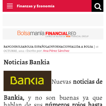
Toggle
Finanzas y Economía
navigation
BANCOS
BOLSA
BOLSA ESPAÑOLA
INFORMACION
SALIDA A BOLSA
|
26
OCTUBRE, 2012
-
Escrito por:
Ana Pérez Sánchez
Noticias Bankia
Nuevas
noticias de
Bankia,
y no son buenas ya que
hablan de sus
números rojos hasta