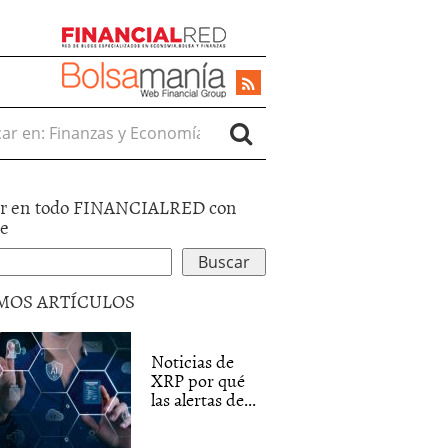
r en:
r en todo FINANCIALRED con
le
MOS ARTÍCULOS
Noticias de
XRP por qué
las alertas de...