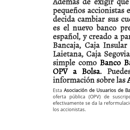
Además de exigir que 
a los costes
21 de novie
pequeños accionistas e
¿Cuánto cuesta un soft
decida cambiar sus cue
es el nuevo banco pre
español, y creado a pa
Bancaja, Caja Insular
Laietana, Caja Segovia
simple como
Banco B
OPV a Bolsa
. Puede
información sobre las
Esta
Asociación de Usuarios de Ba
oferta pública (OPV) de suscrip
efectivamente se da la reformulaci
los accionistas.