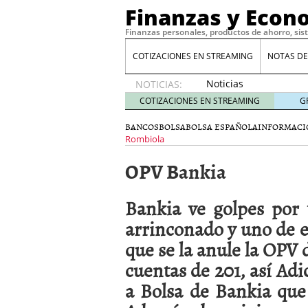
Finanzas y Econ
Finanzas personales, productos de ahorro, sis
COTIZACIONES EN STREAMING
NOTAS DE
Noticias
NOTICIAS:
de XRP
COTIZACIONES EN STREAMING
G
por qué
las
BANCOS
BOLSA
BOLSA ESPAÑOLA
INFORMACI
alertas
Rombiola
de
OPV Bankia
whales
suelen
llegar
Bankia ve golpes por
tarde
16
arrinconado y uno de el
de abril
de 2026
que se la anule la OPV
Comparativa Costes vs A
cuentas de 201, así Adic
acelera la rentabilidad?
Meses sin intereses: Có
a Bolsa de Bankia que 
compras
24 de noviemb
Planificar tu herencia t