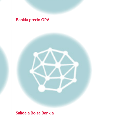
Bankia precio OPV
Salida a Bolsa Bankia