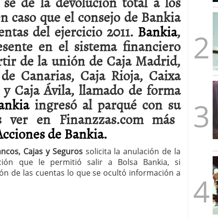
se de la devolución total a los
mbre de 2025
n caso que el consejo de Bankia
ware punto de venta?
3 de octubre de 2025
ntas del ejercicio 2011.
Bankia
,
sente en el sistema financiero
rtir de la unión de Caja Madrid,
 de Canarias, Caja Rioja, Caixa
 y Caja Ávila, llamado de forma
ankia
ingresó al parqué con su
s ver en Finanzzas.com más
Acciones de Bankia.
ncos, Cajas y Seguros
solicita la anulación de la
ción que le permitió salir a Bolsa Bankia, si
ón de las cuentas lo que se ocultó información a