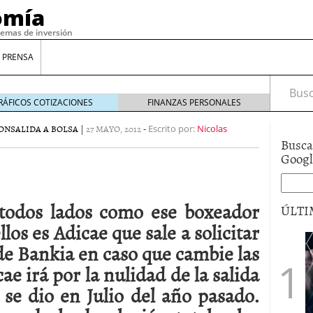
omía
temas de inversión
 PRENSA
Busca
RÁFICOS COTIZACIONES
FINANZAS PERSONALES
ON
SALIDA A BOLSA
|
27 MAYO, 2012
-
Escrito por:
Nicolas
Busca
Goog
 todos lados como ese boxeador
ÚLTI
los es Adicae que sale a solicitar
 de Bankia en caso que cambie las
gilidad: ¿Por qué el Préstamo Promotor privado
ae irá por la nulidad de la salida
12 de diciembre de 2025
mo aprovechar esta opción para gestionar tus
se dio en Julio del año pasado.
re de 2025
ambién es una decisión financiera: cómo anticiparte