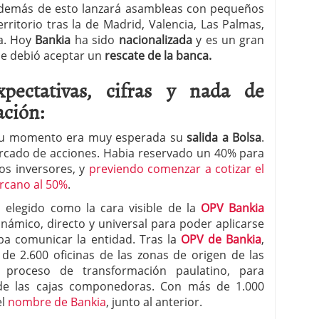
 Además de esto lanzará asambleas con pequeños
rritorio tras la de Madrid, Valencia, Las Palmas,
ia. Hoy
Bankia
ha sido
nacionalizada
y es un gran
e debió aceptar un
rescate de la banca.
ectativas, cifras y nada de
ación:
u momento era muy esperada su
salida a Bolsa
.
ercado de acciones. Habia reservado un 40% para
os inversores, y
previendo comenzar a cotizar el
ercano al 50%
.
 elegido como la cara visible de la
OPV Bankia
inámico, directo y universal para poder aplicarse
a comunicar la entidad. Tras la
OPV de Bankia
,
 de 2.600 oficinas de las zonas de origen de las
 proceso de transformación paulatino, para
 de las cajas componedoras. Con más de 1.000
el
nombre de Bankia
, junto al anterior.