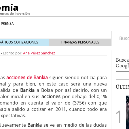
omía
temas de inversión
 PRENSA
Busca
RÁFICOS COTIZACIONES
FINANZAS PERSONALES
-
Escrito por:
Ana Pérez Sánchez
Busca
Goog
Las
acciones de Bankia
siguen siendo noticia para
mal y para bien, en este caso será una nueva
ÚLTI
salida de
Bankia
a Bolsa por así decirlo, con un
valor inicial en sus
acciones
por debajo del 0,1%
tomando en cuenta el valor de (375€) con que
gilidad: ¿Por qué el Préstamo Promotor privado
habia salido a cotizar en 2011, cuando todo era
12 de diciembre de 2025
expectativas.
mo aprovechar esta opción para gestionar tus
re de 2025
Nuevamente
Bankia
se ve en medio de las dudas
ambién es una decisión financiera: cómo anticiparte