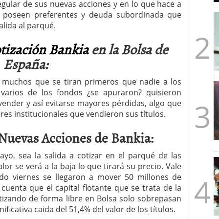
regular de sus nuevas acciones y en lo que hace a
mbre de 2025
ue poseen preferentes y deuda subordinada que
ware punto de venta?
3 de octubre de 2025
alida al parqué.
tización Bankia
en la Bolsa de
España:
muchos que se tiran primeros que nadie a los
 varios de los fondos ¿se apuraron? quisieron
vender y así evitarse mayores pérdidas, algo que
res institucionales que vendieron sus títulos.
s Nuevas Acciones de Bankia:
yo, sea la salida a cotizar en el parqué de las
or se verá a la baja lo que tirará su precio. Vale
do viernes se llegaron a mover 50 millones de
 cuenta que el capital flotante que se trata de la
tizando de forma libre en Bolsa solo sobrepasan
nificativa caida del 51,4% del valor de los títulos.