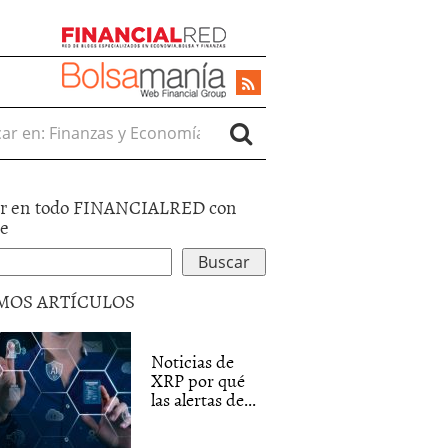
r en:
r en todo FINANCIALRED con
le
MOS ARTÍCULOS
Noticias de
XRP por qué
las alertas de...