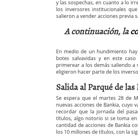
y las sospechas, en cuanto a lo ir
a los costes
21 de novie
los inversores institucionales q
¿Cuánto cuesta un soft
salieron a vender acciones previa s
A continuación, la
co
En medio de un hundimiento hay 
botes salvavidas y en este caso
primerear a los demás saliendo a 
eligieron hacer parte de los inverso
Salida al Parqué de la
Se espera que el martes 28 de Ma
nuevas acciones de Bankia, cuyo val
recordar que la jornada del pasa
títulos, algo notorio si se toma en
cantidad de acciones de Bankia co
los 10 millones de títulos, con la sig