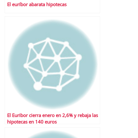
El euríbor abarata hipotecas
El Euribor cierra enero en 2,6% y rebaja las
hipotecas en 140 euros