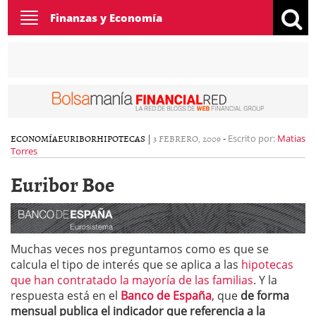
Toggle
Finanzas y Economía
navigation
ECONOMÍA
EURIBOR
HIPOTECAS
|
3 FEBRERO, 2009
-
Escrito por:
Matias
Torres
Euribor Boe
Muchas veces nos preguntamos como es que se
calcula el tipo de interés que se aplica a las
hipotecas
que han contratado la mayoría de las familias
. Y la
respuesta está en el
Banco de España
, que
de forma
mensual publica el indicador que referencia a la