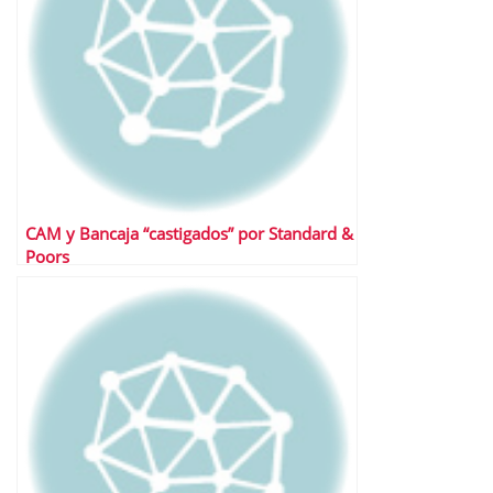
CAM y Bancaja “castigados” por Standard &
Poors