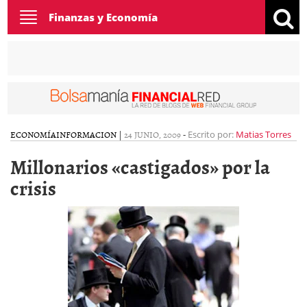
Toggle
Finanzas y Economía
navigation
ECONOMÍA
INFORMACION
|
24 JUNIO, 2009
-
Escrito por:
Matias Torres
Millonarios «castigados» por la
crisis