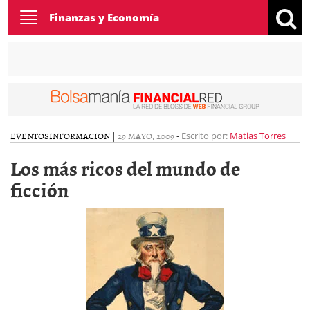
Toggle
Finanzas y Economía
navigation
EVENTOS
INFORMACION
|
29 MAYO, 2009
-
Escrito por:
Matias Torres
Los más ricos del mundo de
ficción