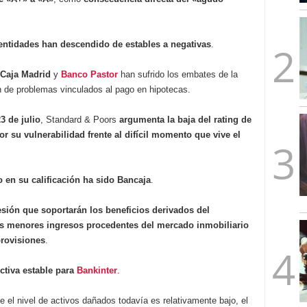
mbre de 2025
ware punto de venta?
3 de octubre de 2025
 entidades han descendido de estables a negativas
.
Caja Madrid
y
Banco Pastor
han sufrido los embates de la
 de problemas vinculados al pago en hipotecas.
3 de julio
, Standard & Poors
argumenta
la baja del rating de
r su vulnerabilidad frente al difícil momento que vive el
 en su calificación ha sido
Bancaja
.
esión que soportarán los beneficios derivados del
los menores ingresos procedentes del mercado inmobiliario
provisiones
.
ctiva estable para
Bankinter
.
l nivel de activos dañados todavía es relativamente bajo, el