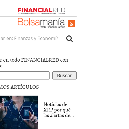
r en:
r en todo FINANCIALRED con
le
MOS ARTÍCULOS
Noticias de
XRP por qué
las alertas de...