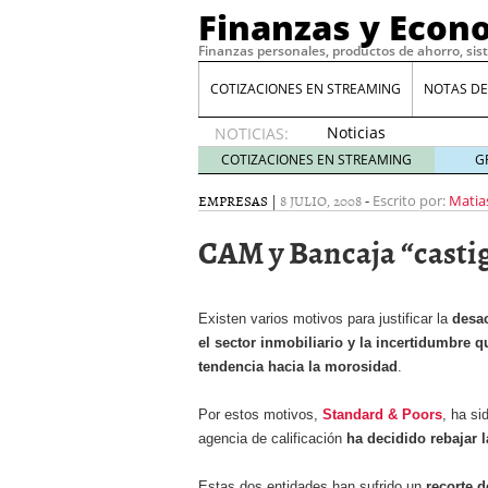
Finanzas y Econ
Finanzas personales, productos de ahorro, sis
COTIZACIONES EN STREAMING
NOTAS DE
Noticias
NOTICIAS:
de XRP
COTIZACIONES EN STREAMING
G
por qué
las
EMPRESAS
|
8 JULIO, 2008
-
Escrito por:
Matia
alertas
CAM y Bancaja “casti
de
whales
suelen
llegar
Existen varios motivos para justificar la
desa
tarde
16
el sector inmobiliario y la incertidumbre 
de abril
tendencia hacia la morosidad
.
de 2026
Comparativa Costes vs A
acelera la rentabilidad?
Por estos motivos,
Standard & Poors
, ha si
Meses sin intereses: Có
agencia de calificación
ha decidido rebajar 
compras
24 de noviemb
Planificar tu herencia t
Estas dos entidades han sufrido un
recorte 