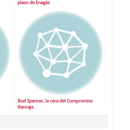
plazo de Enagás
Bud Spencer, la cara del Compromiso
Bancaja