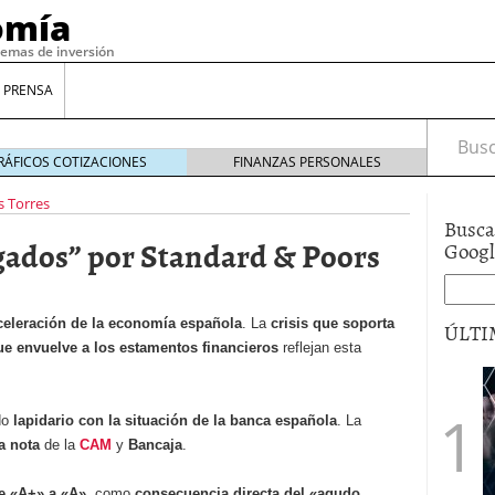
omía
temas de inversión
 PRENSA
Busca
RÁFICOS COTIZACIONES
FINANZAS PERSONALES
s Torres
Busca
gados” por Standard & Poors
Goog
celeración de la economía española
. La
crisis que soporta
ÚLTI
que envuelve a los estamentos financieros
reflejan esta
gilidad: ¿Por qué el Préstamo Promotor privado
12 de diciembre de 2025
do
lapidario con la situación de la banca española
. La
mo aprovechar esta opción para gestionar tus
la nota
de la
CAM
y
Bancaja
.
re de 2025
ambién es una decisión financiera: cómo anticiparte
de «A+» a «A»
, como
consecuencia directa del «
agudo