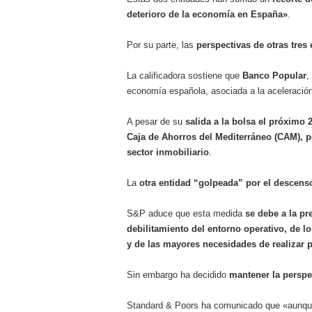
a los costes
21 de novie
deterioro de la economía en España»
.
¿Cuánto cuesta un soft
Por su parte, las
perspectivas de otras tres
La calificadora sostiene que
Banco Popular
,
economía española, asociada a la aceleración
A pesar de su
salida a la bolsa el próximo 2
Caja de Ahorros del Mediterráneo (CAM),
po
sector inmobiliario
.
La
otra entidad “golpeada” por el descenso
S&P aduce que esta medida
se debe a
la pr
debilitamiento del entorno operativo, de 
y de las mayores necesidades de realizar 
Sin embargo ha decidido
mantener la perspe
Standard & Poors ha comunicado que «aunque e