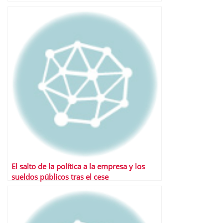
El salto de la política a la empresa y los
sueldos públicos tras el cese