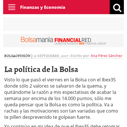
Toggle
Finanzas y Economía
navigation
BOLSA
OPINIÓN
|
16 SEPTIEMBRE, 2007
-
Escrito por:
Ana Pérez Sánchez
La política de la Bolsa
Visto lo que pasó el viernes en la Bolsa con el Ibex35
donde sólo 2 valores se salvaron de la quema, y
quitándome la razón a mis espectativas de acabar la
semana por encima de los 14.000 puntos, sólo me
queda pensar que la Bolsa es como la política. Va a
rachas y las motivaciones son tan variadas que como
te pillen desprevenido te golpean fuerte.
Yo continúo en mi idea de que el Ibex35 debe retomar