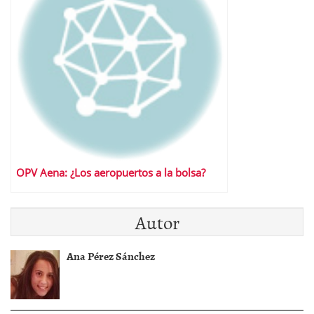
OPV Aena: ¿Los aeropuertos a la bolsa?
Autor
Ana Pérez Sánchez