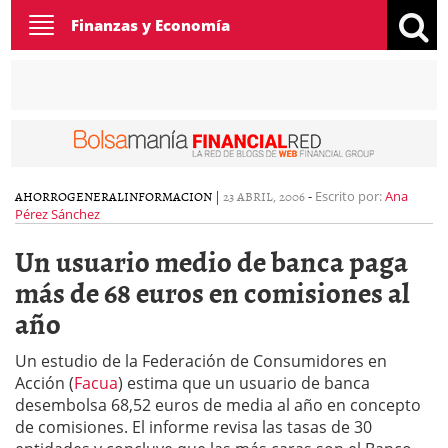
Toggle
Finanzas y Economía
navigation
AHORRO
GENERAL
INFORMACION
|
23 ABRIL, 2006
-
Escrito por:
Ana
Pérez Sánchez
Un usuario medio de banca paga
más de 68 euros en comisiones al
año
Un estudio de la Federación de Consumidores en
Acción (
Facua
) estima que un usuario de banca
desembolsa 68,52 euros de media al año en concepto
de comisiones. El informe revisa las tasas de 30