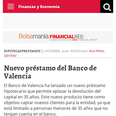
Toggle
Finanzas y Economía
navigation
HIPOTECAS
PRESTAMOS
|
3 OCTUBRE, 2006
-
Escrito por:
Ana Pérez
Sánchez
Nuevo préstamo del Banco de
Valencia
El Banco de Valencia ha lanzado un nuevo préstamo
hipotecario que permite aplazar la devolución del
capital en 35 años. Este nuevo producto tiene como
objetivo captar nuevos clientes para la entidad, ya que
está limitado a personas menores de 35 años que no
tengan cuenta en el banco.