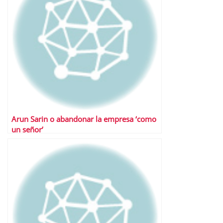
Arun Sarin o abandonar la empresa ‘como
un señor’