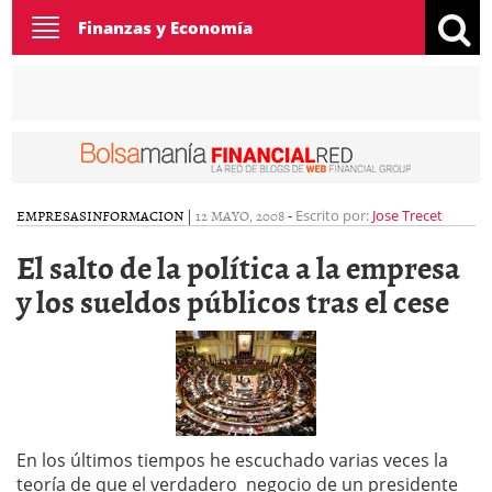
Toggle
Finanzas y Economía
navigation
EMPRESAS
INFORMACION
|
12 MAYO, 2008
-
Escrito por:
Jose Trecet
El salto de la política a la empresa
y los sueldos públicos tras el cese
En los últimos tiempos he escuchado varias veces la
teoría de que el verdadero negocio de un presidente