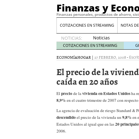
Finanzas y Econ
Finanzas personales, productos de ahorro, sis
COTIZACIONES EN STREAMING
NOTAS DE
Noticias
NOTICIAS:
de XRP
COTIZACIONES EN STREAMING
G
por qué
las
ECONOMÍA
HOGAR
|
27 FEBRERO, 2008
-
Escri
alertas
El precio de la vivien
de
whales
caída en 20 años
suelen
llegar
precio
vivienda en Estados Unidos
El
de la
tarde
16
ha re
de abril
8,9%
en el cuatro trimestre de 2007 con respecto
de 2026
La agencia de evaluación de riesgo Standard & Po
Comparativa Costes vs A
descendido
9,8%
el precio de la vivienda un
en e
acelera la rentabilidad?
20 principale
Estados Unidos al igual que en las
Meses sin intereses: Có
compras
24 de noviemb
2006.
Planificar tu herencia t