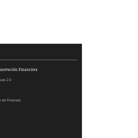
nnovación Financiera
zas 2.0
 de Finanzas