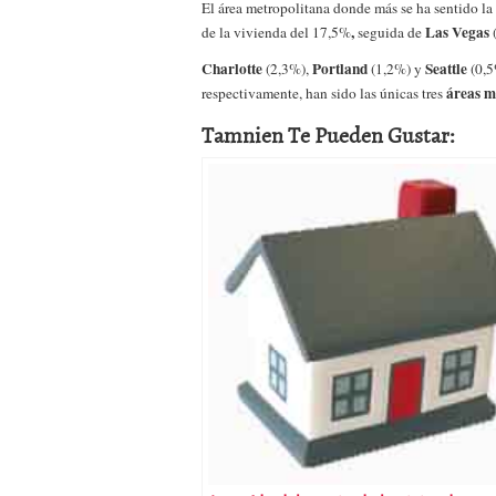
El área metropolitana donde más se ha sentido la 
a los costes
21 de novie
,
Las Vegas
de la vivienda del
17,5%
seguida de
¿Cuánto cuesta un soft
Charlotte
Portland
Seattle
(2,3%),
(1,2%) y
(0,5
áreas m
respectivamente, han sido las únicas tres
Tamnien Te Pueden Gustar: