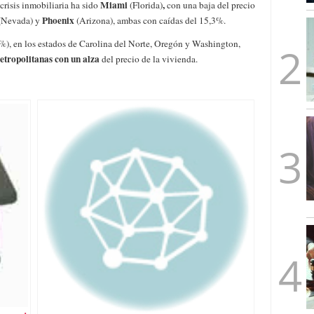
Miami
,
crisis inmobiliaria ha sido
(Florida)
con una baja del precio
mbre de 2025
Phoenix
(Nevada) y
(Arizona), ambas con caídas del 15,3%.
ware punto de venta?
3 de octubre de 2025
%), en los estados de
Carolina del Norte, Oregón y Washington,
etropolitanas con un alza
del precio de la vivienda.