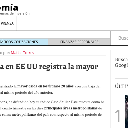
omía
temas de inversión
 PRENSA
Busca
RÁFICOS COTIZACIONES
FINANZAS PERSONALES
to por:
Matias Torres
Busca
da en EE UU registra la mayor
Goog
ÚLTI
mayor caída en los últimos 20 años
gistrado la
, con una baja del
 al mismo período del año anterior.
or’s, ha difundido hoy su índice Case-Shiller. Este muestra como ha
gilidad: ¿Por qué el Préstamo Promotor privado
principales áreas metropolitanas
l cuarto trimestre en las diez
de
12 de diciembre de 2025
s zonas
metropolitanas
del país con respecto al mismo período de
mo aprovechar esta opción para gestionar tus
re de 2025
ambién es una decisión financiera: cómo anticiparte