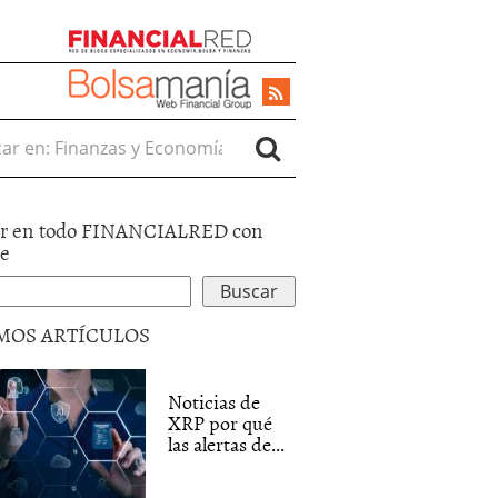
r en:
r en todo FINANCIALRED con
le
MOS ARTÍCULOS
Noticias de
XRP por qué
las alertas de...