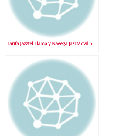
Tarifa Jazztel Llama y Navega JazzMóvil 5