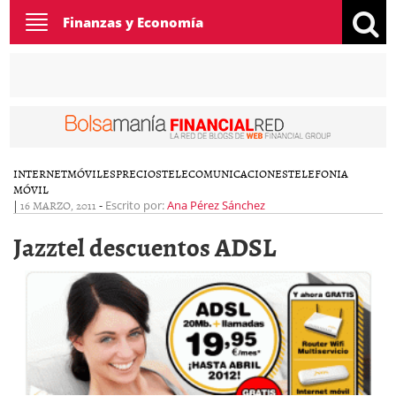
Toggle
Finanzas y Economía
navigation
INTERNET
MÓVILES
PRECIOS
TELECOMUNICACIONES
TELEFONIA
MÓVIL
|
16 MARZO, 2011
-
Escrito por:
Ana Pérez Sánchez
Jazztel descuentos ADSL