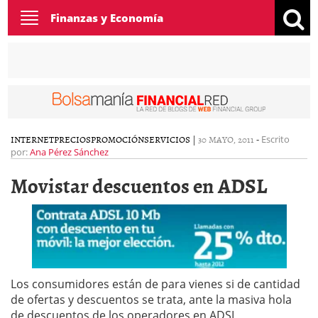
Toggle
Finanzas y Economía
navigation
INTERNET
PRECIOS
PROMOCIÓN
SERVICIOS
|
30 MAYO, 2011
-
Escrito
por:
Ana Pérez Sánchez
Movistar descuentos en ADSL
Los consumidores están de para vienes si de cantidad
de ofertas y descuentos se trata, ante la masiva hola
de descuentos de los operadores en ADSL,