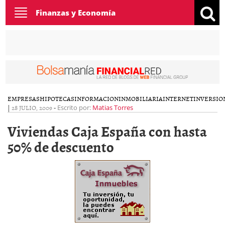
Toggle
Finanzas y Economía
navigation
EMPRESAS
HIPOTECAS
INFORMACION
INMOBILIARIA
INTERNET
INVERSIO
|
28 JULIO, 2009
-
Escrito por:
Matias Torres
Viviendas Caja España con hasta
50% de descuento