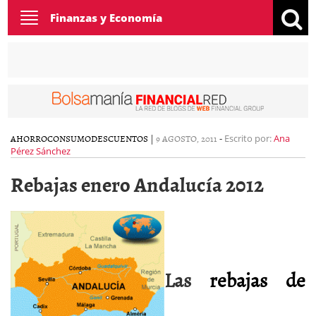
Toggle
Finanzas y Economía
navigation
AHORRO
CONSUMO
DESCUENTOS
|
9 AGOSTO, 2011
-
Escrito por:
Ana
Pérez Sánchez
Rebajas enero Andalucía 2012
Las
rebajas de