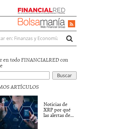
r en:
r en todo FINANCIALRED con
le
MOS ARTÍCULOS
Noticias de
XRP por qué
las alertas de...