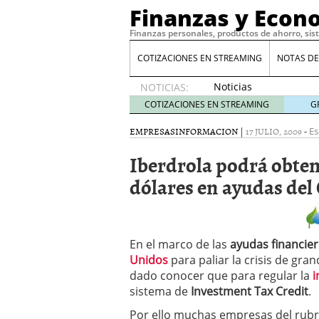
Finanzas y Econ
Finanzas personales, productos de ahorro, sis
COTIZACIONES EN STREAMING
NOTAS DE
Noticias
NOTICIAS:
de XRP
COTIZACIONES EN STREAMING
G
por qué
las
EMPRESAS
INFORMACION
|
17 JULIO, 2009
-
Es
alertas
Iberdrola podrá obten
de
whales
dólares en ayudas del
suelen
llegar
tarde
16
de abril
En el marco de las
de 2026
ayudas financie
Comparativa Costes vs A
Unidos
para paliar la crisis de gra
acelera la rentabilidad?
dado conocer que para regular la
i
Meses sin intereses: Có
sistema de
Investment Tax Credit
.
compras
24 de noviemb
Por ello muchas empresas del rubr
Planificar tu herencia t