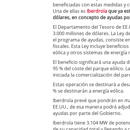
a los costes
21 de novie
beneficiadas con estas medidas y cu
¿Cuánto cuesta un soft
Una de ellas es
Iberdrola
que ya est
dólares, en concepto de ayudas po
El Departamento del Tesoro de EE.
3.000 millones de dólares. La Ley d
el programa de ayudas, consiste e
fiscales. Esta Ley incluye beneficio
eólica y otros sistemas de energía 
El beneficio significará una ayuda d
95 % del coste del parque eólico. L
iniciada la comercialización del par
Estas operación se destinará a des
% se destinarán a energía eólica.
Iberdrola prevé que pondrán en m
EE.UU., de esa manera podrá adjud
ayudas por parte del Gobierno.
Iberdrola tiene 3.104 MW de potenc
de su capacidad total y llegando a 