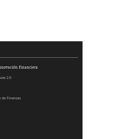
nnovación Financiera
zas 2.0
 de Finanzas