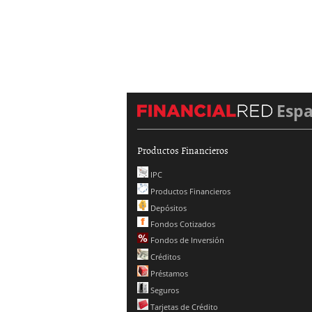
Esp
Productos Financieros
IPC
Productos Financieros
Depósitos
Fondos Cotizados
Fondos de Inversión
Créditos
Préstamos
Seguros
Tarjetas de Crédito