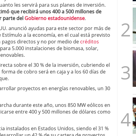
mbre de 2025
anto les servirá para sus planes de inversión.
ware punto de venta?
3 de octubre de 2025
imó que recibirá unos 400 a 500 millones de
r parte del
Gobierno estadounidense
.
UU. anunció ayudas para este sector por más de
e Estímulo a la economía, en el cual está previsto
n pagos directos y no por medio de
créditos
s para 5.000 instalaciones de biomasa, solar,
renovables.
irecta sobre el 30 % de la inversión, cubriendo el
a forma de cobro será en caja y a los 60 días de
que.
arrollar proyectos en energías renovables, un 30
archa durante este año, unos 850 MW eólicos en
icarse entre 400 y 500 millones de dólares como
ia instalados en Estados Unidos, siendo el 31 %
desarrollar un 42 % de su cartera de proyectos