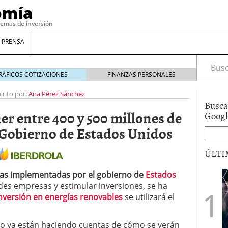
omía
temas de inversión
 PRENSA
Busca
RÁFICOS COTIZACIONES
FINANZAS PERSONALES
crito por:
Ana Pérez Sánchez
Busca
er entre 400 y 500 millones de
Goog
 Gobierno de Estados Unidos
ÚLTI
ras implementadas por el gobierno de
Estados
gilidad: ¿Por qué el Préstamo Promotor privado
ndes empresas y estimular inversiones, se ha
12 de diciembre de 2025
nversión en energías renovables
se utilizará el
mo aprovechar esta opción para gestionar tus
re de 2025
o ya están haciendo cuentas de cómo se verán
ambién es una decisión financiera: cómo anticiparte