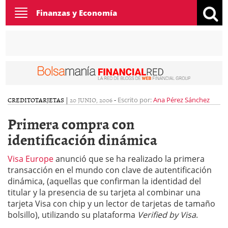
Toggle
Finanzas y Economía
navigation
CREDITO
TARJETAS
|
20 JUNIO, 2006
-
Escrito por:
Ana Pérez Sánchez
Primera compra con
identificación dinámica
Visa Europe
anunció que se ha realizado la primera
transacción en el mundo con clave de autentificación
dinámica, (aquellas que confirman la identidad del
titular y la presencia de su tarjeta al combinar una
tarjeta Visa con chip y un lector de tarjetas de tamaño
bolsillo), utilizando su plataforma
Verified by Visa
.